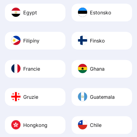
Egypt
Estonsko
Filipíny
Finsko
Francie
Ghana
Gruzie
Guatemala
Hongkong
Chile