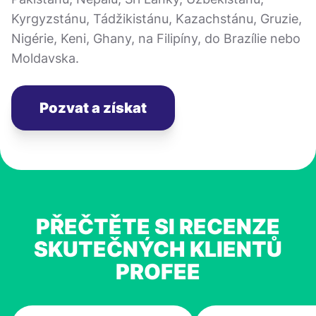
Kyrgyzstánu, Tádžikistánu, Kazachstánu, Gruzie,
Nigérie, Keni, Ghany, na Filipíny, do Brazílie nebo
Moldavska.
Pozvat a získat
PŘEČTĚTE SI RECENZE
SKUTEČNÝCH KLIENTŮ
PROFEE