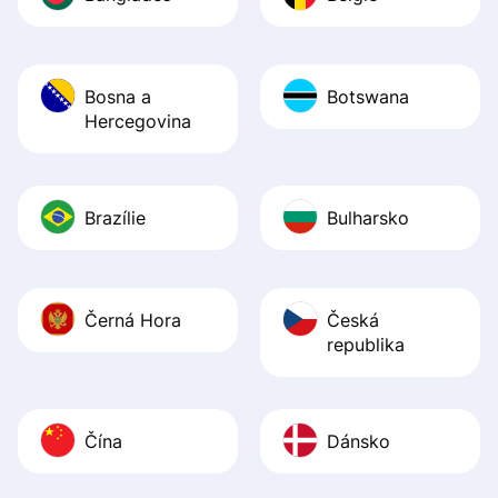
Bosna a
Botswana
Hercegovina
Brazílie
Bulharsko
Černá Hora
Česká
republika
Čína
Dánsko