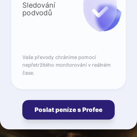
Sledování
podvodů
Vaše převody chráníme pomocí
nepřetržitého monitorování v reálném
čase.
Poslat peníze s Profee