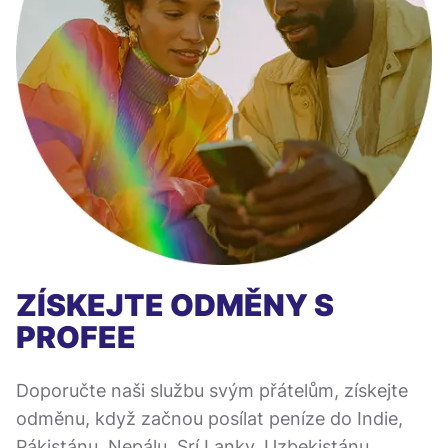
ZÍSKEJTE ODMĚNY S
PROFEE
Doporučte naši službu svým přátelům, získejte
odměnu, když začnou posílat peníze do Indie,
Pákistánu, Nepálu, Srí Lanky, Uzbekistánu,