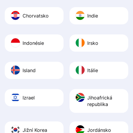
Chorvatsko
Indie
Indonésie
Irsko
Island
Itálie
Izrael
Jihoafrická
republika
Jižní Korea
Jordánsko