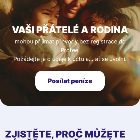
VAŠI PŘÁTELÉ A RODINA
mohou přijímat převody bez registrace do
Profee.
Požádejte je o údaje k účtu a… ať se uvolní.
Posílat peníze
ZJISTĚTE, PROČ MŮŽETE