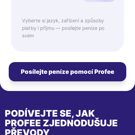
Vyberte si jazyk, zařízení a způsoby
platby i příjmu — posílejte peníze po
svém
Posílejte peníze pomocí Profee
PODÍVEJTE SE, JAK
PROFEE ZJEDNODUŠUJE
PŘEVODY