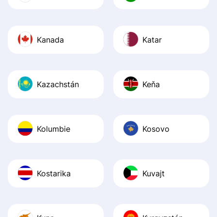
Kanada
Katar
Kazachstán
Keňa
Kolumbie
Kosovo
Kostarika
Kuvajt