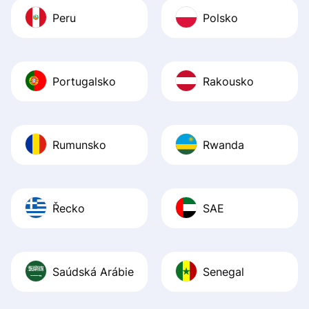
Peru
Polsko
Portugalsko
Rakousko
Rumunsko
Rwanda
Řecko
SAE
Saúdská Arábie
Senegal