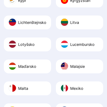
Kypr
Kyrgyzstán
Lichtenštejnsko
Litva
Lotyšsko
Lucembursko
Maďarsko
Malajsie
Malta
Mexiko