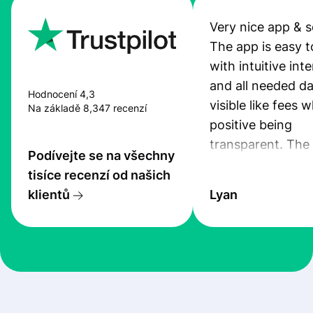
Very nice app & s
The app is easy t
with intuitive int
and all needed da
Hodnocení 4,3
visible like fees w
Na základě 8,347 recenzí
positive being
transparent. The
Podívejte se na všechny
service is great, l
tisíce recenzí od našich
transfers are fas
klientů
Lyan
the exchange rate
very good! The
customer suppor
at Profee is very 
& responsive. I h
few questions wh