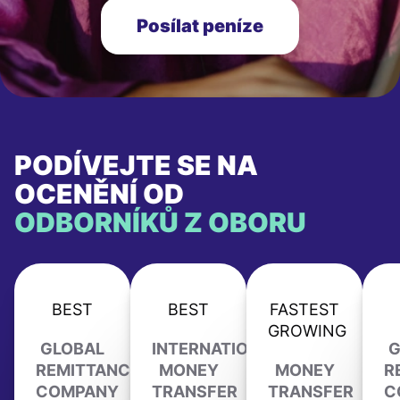
Posílat peníze
PODÍVEJTE SE NA
OCENĚNÍ OD
ODBORNÍKŮ Z OBORU
BEST
BEST
FASTEST
GROWING
GLOBAL
INTERNATIONAL
G
REMITTANCE
MONEY
MONEY
R
COMPANY
TRANSFER
TRANSFER
C