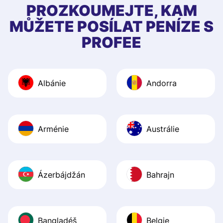
first started usin
PROZKOUMEJTE, KAM
app, and they we
MŮŽETE POSÍLAT PENÍZE S
quick to provide 
PROFEE
and helpful answ
Also, the level u
journey was smo
Albánie
Andorra
Recommend it!
Arménie
Austrálie
Ázerbájdžán
Bahrajn
Bangladéš
Belgie