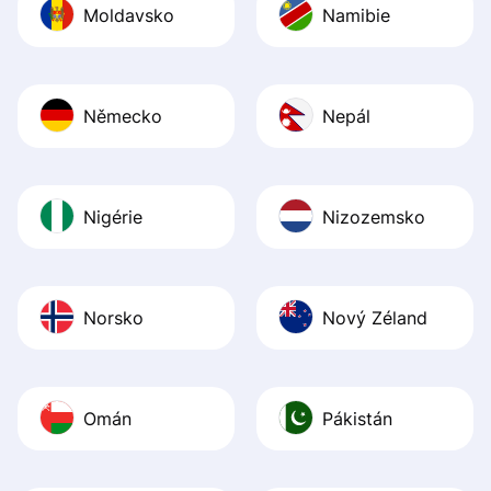
Moldavsko
Namibie
Německo
Nepál
Nigérie
Nizozemsko
Norsko
Nový Zéland
Omán
Pákistán