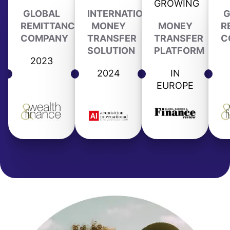
GROWING
GLOBAL
INTERNATIONAL
G
REMITTANCE
MONEY
MONEY
R
COMPANY
TRANSFER
TRANSFER
C
SOLUTION
PLATFORM
2023
2024
IN
EUROPE