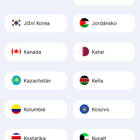
Jižní Korea
Jordánsko
Kanada
Katar
Kazachstán
Keňa
Kolumbie
Kosovo
Kostarika
Kuvajt