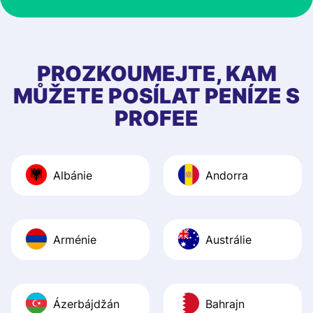
at Profee is very 
& responsive. I h
few questions wh
first started usin
PROZKOUMEJTE, KAM
app, and they we
MŮŽETE POSÍLAT PENÍZE S
quick to provide 
PROFEE
and helpful answ
Also, the level u
journey was smo
Albánie
Andorra
Recommend it!
Arménie
Austrálie
Ázerbájdžán
Bahrajn