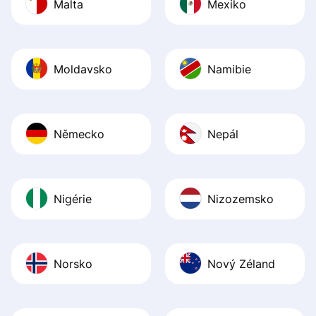
Malta
Mexiko
Moldavsko
Namibie
Německo
Nepál
Nigérie
Nizozemsko
Norsko
Nový Zéland