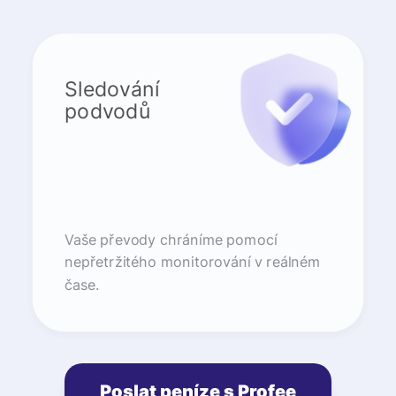
Sledování
podvodů
Vaše převody chráníme pomocí
nepřetržitého monitorování v reálném
čase.
Poslat peníze s Profee