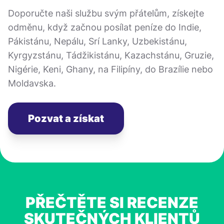
Doporučte naši službu svým přátelům, získejte
odměnu, když začnou posílat peníze do Indie,
Pákistánu, Nepálu, Srí Lanky, Uzbekistánu,
Kyrgyzstánu, Tádžikistánu, Kazachstánu, Gruzie,
Nigérie, Keni, Ghany, na Filipíny, do Brazílie nebo
Moldavska.
Pozvat a získat
PŘEČTĚTE SI RECENZE
SKUTEČNÝCH KLIENTŮ