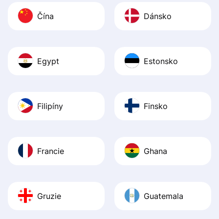
Čína
Dánsko
Egypt
Estonsko
Filipíny
Finsko
Francie
Ghana
Gruzie
Guatemala