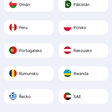
Omán
Pákistán
Peru
Polsko
Portugalsko
Rakousko
Rumunsko
Rwanda
Řecko
SAE