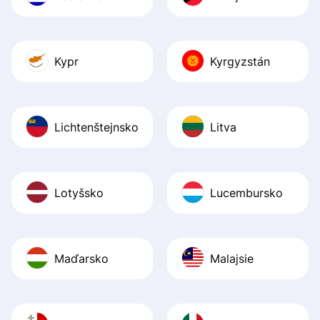
Kypr
Kyrgyzstán
Lichtenštejnsko
Litva
Lotyšsko
Lucembursko
Maďarsko
Malajsie