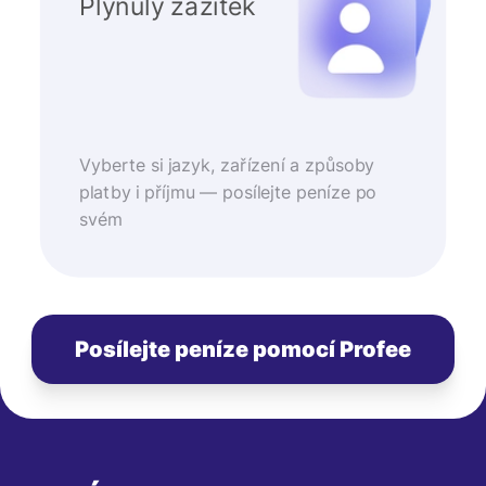
Plynulý zážitek
Vyberte si jazyk, zařízení a způsoby
platby i příjmu — posílejte peníze po
svém
Posílejte peníze pomocí Profee