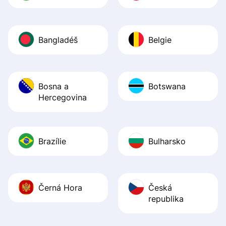
Bangladéš
Belgie
Bosna a
Botswana
Hercegovina
Brazílie
Bulharsko
Černá Hora
Česká
republika