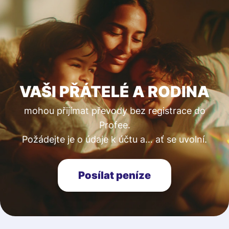
VAŠI PŘÁTELÉ A RODINA
mohou přijímat převody bez registrace do
Profee.
Požádejte je o údaje k účtu a… ať se uvolní.
Posílat peníze