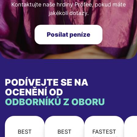
Kontaktujte naše hrdiny Profee, pokud máte
jakékoli dotazy.
Posílat peníze
PODÍVEJTE SE NA
OCENĚNÍ OD
ODBORNÍKŮ Z OBORU
BEST
BEST
FASTEST