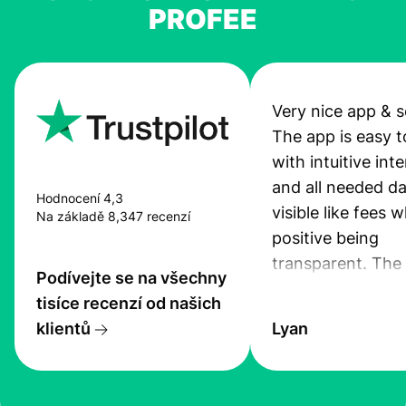
PROFEE
Very nice app & s
The app is easy t
with intuitive int
and all needed da
Hodnocení 4,3
visible like fees w
Na základě 8,347 recenzí
positive being
transparent. The
Podívejte se na všechny
service is great, l
tisíce recenzí od našich
transfers are fas
klientů
Lyan
the exchange rate
very good! The
customer suppor