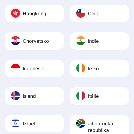
Hongkong
Chile
Chorvatsko
Indie
Indonésie
Irsko
Island
Itálie
Izrael
Jihoafrická
republika