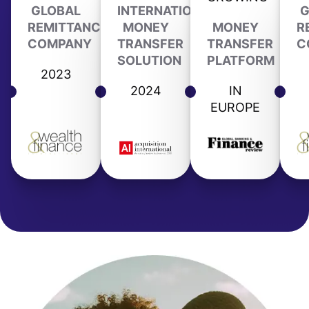
GLOBAL
INTERNATIONAL
G
REMITTANCE
MONEY
MONEY
R
COMPANY
TRANSFER
TRANSFER
C
SOLUTION
PLATFORM
2023
2024
IN
EUROPE