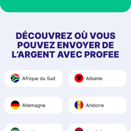
at Profee is very 
& responsive. I h
few questions wh
first started usin
DÉCOUVREZ OÙ VOUS
app, and they we
POUVEZ ENVOYER DE
quick to provide 
L’ARGENT AVEC PROFEE
and helpful answ
Also, the level u
journey was smo
Afrique du Sud
Albanie
Recommend it!
Allemagne
Andorre