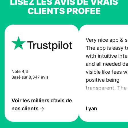
LISEZ LES AVIS DE VRAIS
CLIENTS PROFEE
Very nice app & s
The app is easy t
with intuitive int
and all needed da
visible like fees w
Note 4,3
Basé sur 8,347 avis
positive being
transparent. The
service is great, l
Voir les milliers d’avis de
transfers are fas
nos clients
Lyan
the exchange rate
very good! The
customer suppor