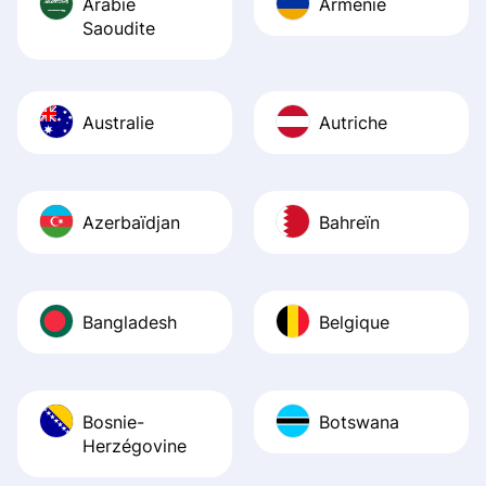
Arabie
Arménie
Saoudite
Australie
Autriche
Azerbaïdjan
Bahreïn
Bangladesh
Belgique
Bosnie-
Botswana
Herzégovine