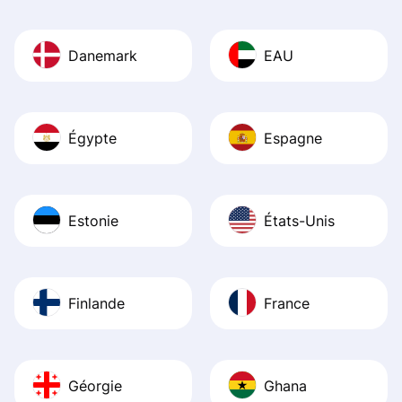
Danemark
EAU
Égypte
Espagne
Estonie
États-Unis
Finlande
France
Géorgie
Ghana