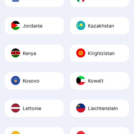
Jordanie
Kazakhstan
Kenya
Kirghizistan
Kosovo
Koweït
Lettonie
Liechtenstein