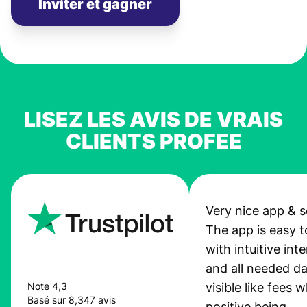
Inviter et gagner
LISEZ LES AVIS DE VRAIS
CLIENTS PROFEE
Very nice app & s
The app is easy t
with intuitive int
and all needed da
visible like fees w
Note 4,3
Basé sur 8,347 avis
positive being