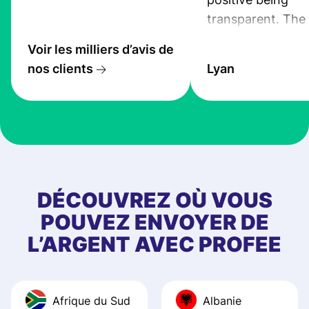
transparent. The
service is great, l
Voir les milliers d’avis de
transfers are fas
nos clients
Lyan
the exchange rate
very good! The
customer suppor
at Profee is very 
& responsive. I h
few questions wh
first started usin
DÉCOUVREZ OÙ VOUS
app, and they we
POUVEZ ENVOYER DE
quick to provide 
L’ARGENT AVEC PROFEE
and helpful answ
Also, the level u
journey was smo
Afrique du Sud
Albanie
Recommend it!