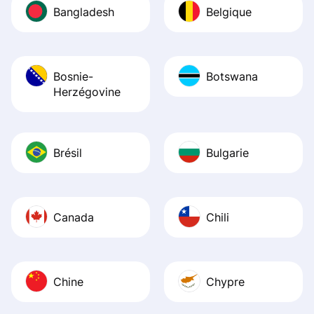
Bangladesh
Belgique
Bosnie-
Botswana
Herzégovine
Brésil
Bulgarie
Canada
Chili
Chine
Chypre