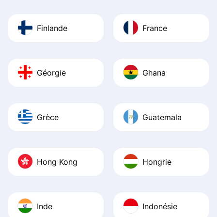
Finlande
France
Géorgie
Ghana
Grèce
Guatemala
Hong Kong
Hongrie
Inde
Indonésie