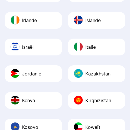
Irlande
Islande
Israël
Italie
Jordanie
Kazakhstan
Kenya
Kirghizistan
Kosovo
Koweït