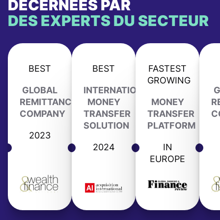
DÉCERNÉES PAR
DES EXPERTS DU SECTEUR
BEST
BEST
FASTEST
GROWING
GLOBAL
INTERNATIONAL
G
REMITTANCE
MONEY
MONEY
R
COMPANY
TRANSFER
TRANSFER
C
SOLUTION
PLATFORM
2023
2024
IN
EUROPE