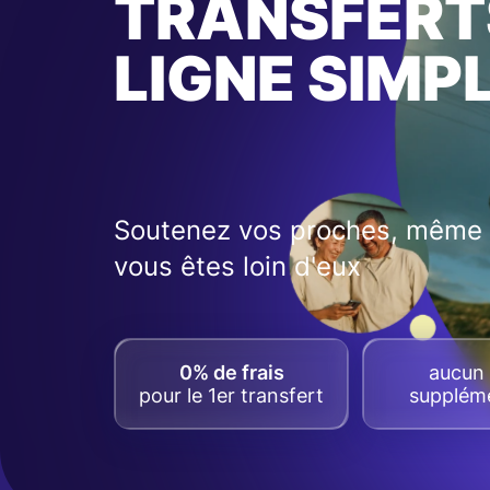
TRANSFERT
LIGNE SIMP
Soutenez vos proches, même 
vous êtes loin d'eux
0% de frais
aucun 
pour le 1er transfert
suppléme