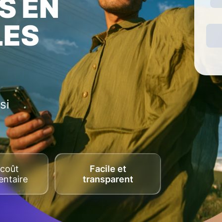
S EN
LES
si
coût
Facile et
ntaire
transparent