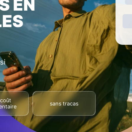
S EN
LES
si
coût
sans tracas
ntaire