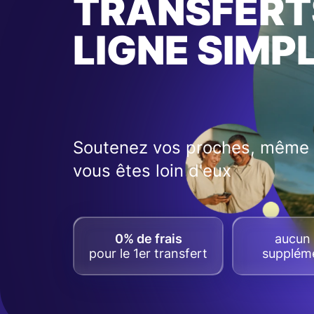
TRANSFERT
LIGNE SIMP
Soutenez vos proches, même 
vous êtes loin d'eux
0% de frais
aucun 
pour le 1er transfert
suppléme