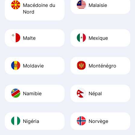
Macédoine du
Malaisie
Nord
Malte
Mexique
Moldavie
Monténégro
Namibie
Népal
Nigéria
Norvège