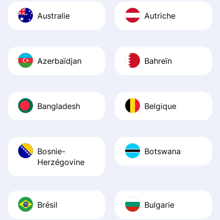
Australie
Autriche
Azerbaïdjan
Bahreïn
Bangladesh
Belgique
Bosnie-
Botswana
Herzégovine
Brésil
Bulgarie