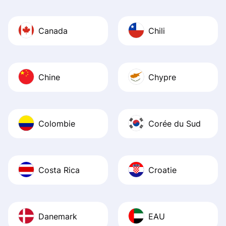
Canada
Chili
Chine
Chypre
Colombie
Corée du Sud
Costa Rica
Croatie
Danemark
EAU