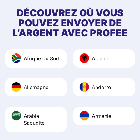
few questions wh
first started usin
DÉCOUVREZ OÙ VOUS
app, and they we
POUVEZ ENVOYER DE
quick to provide 
L’ARGENT AVEC PROFEE
and helpful answ
Also, the level u
journey was smo
Afrique du Sud
Albanie
Recommend it!
Allemagne
Andorre
Arabie
Arménie
Saoudite