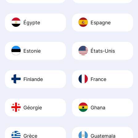
Égypte
Espagne
Estonie
États-Unis
Finlande
France
Géorgie
Ghana
Grèce
Guatemala