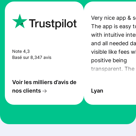
Very nice app & s
The app is easy t
with intuitive int
and all needed da
visible like fees w
Note 4,3
Basé sur 8,347 avis
positive being
transparent. The
service is great, l
Voir les milliers d’avis de
transfers are fas
nos clients
Lyan
the exchange rate
very good! The
customer suppor
at Profee is very 
& responsive. I h