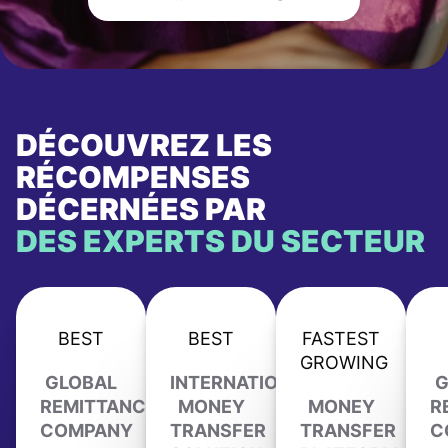
DÉCOUVREZ LES
RÉCOMPENSES
DÉCERNÉES PAR
DES EXPERTS DU SECTEUR
BEST
BEST
FASTEST
GROWING
GLOBAL
INTERNATIONAL
G
REMITTANCE
MONEY
MONEY
R
COMPANY
TRANSFER
TRANSFER
C