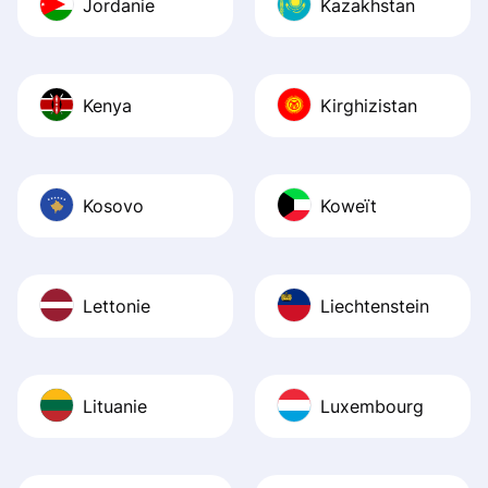
Jordanie
Kazakhstan
Kenya
Kirghizistan
Kosovo
Koweït
Lettonie
Liechtenstein
Lituanie
Luxembourg