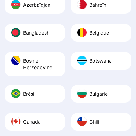
Azerbaïdjan
Bahreïn
Bangladesh
Belgique
Bosnie-
Botswana
Herzégovine
Brésil
Bulgarie
Canada
Chili