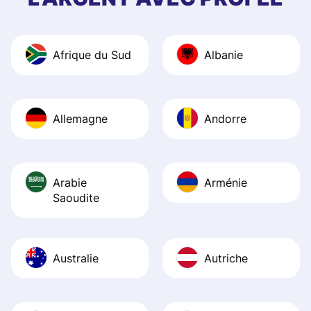
and helpful answ
Also, the level u
journey was smo
Afrique du Sud
Albanie
Recommend it!
Allemagne
Andorre
Arabie
Arménie
Saoudite
Australie
Autriche