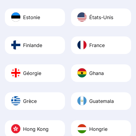
Estonie
États-Unis
Finlande
France
Géorgie
Ghana
Grèce
Guatemala
Hong Kong
Hongrie