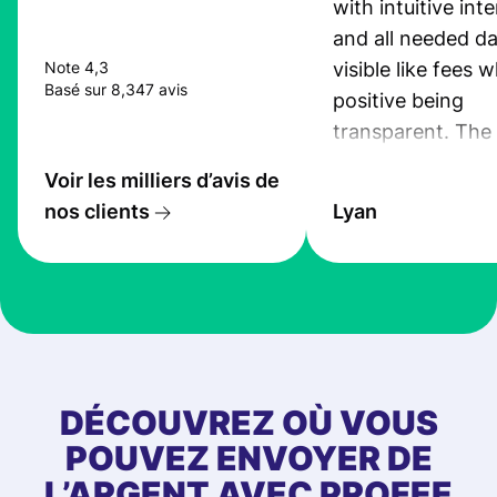
with intuitive int
and all needed da
visible like fees w
Note 4,3
Basé sur 8,347 avis
positive being
transparent. The
service is great, l
Voir les milliers d’avis de
transfers are fas
nos clients
Lyan
the exchange rate
very good! The
customer suppor
at Profee is very 
& responsive. I h
few questions wh
first started usin
DÉCOUVREZ OÙ VOUS
app, and they we
POUVEZ ENVOYER DE
quick to provide 
L’ARGENT AVEC PROFEE