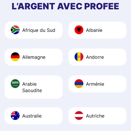
quick to provide 
L’ARGENT AVEC PROFEE
and helpful answ
Also, the level u
journey was smo
Afrique du Sud
Albanie
Recommend it!
Allemagne
Andorre
Arabie
Arménie
Saoudite
Australie
Autriche