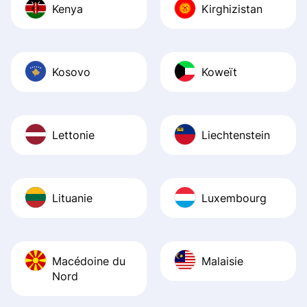
Kenya
Kirghizistan
Kosovo
Koweït
Lettonie
Liechtenstein
Lituanie
Luxembourg
Macédoine du
Malaisie
Nord