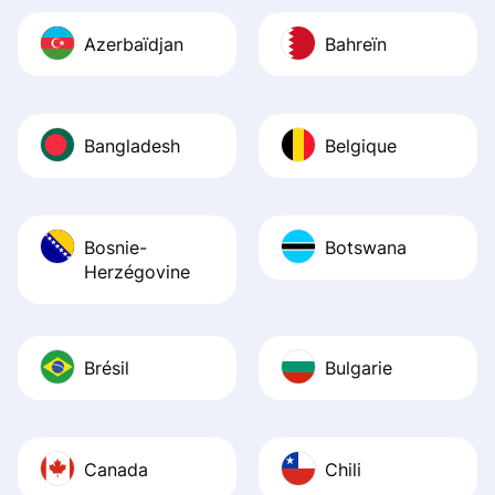
Azerbaïdjan
Bahreïn
Bangladesh
Belgique
Bosnie-
Botswana
Herzégovine
Brésil
Bulgarie
Canada
Chili