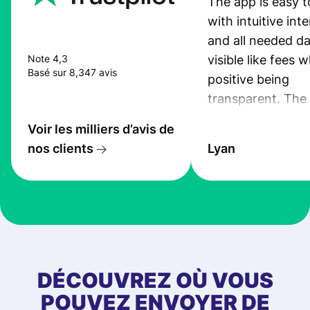
The app is easy t
with intuitive int
and all needed da
visible like fees w
Note 4,3
Basé sur 8,347 avis
positive being
transparent. The
service is great, l
Voir les milliers d’avis de
transfers are fas
nos clients
Lyan
the exchange rate
very good! The
customer suppor
at Profee is very 
& responsive. I h
few questions wh
first started usin
DÉCOUVREZ OÙ VOUS
app, and they we
POUVEZ ENVOYER DE