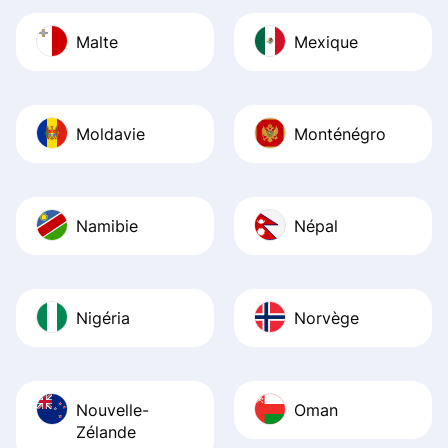
Malte
Mexique
Moldavie
Monténégro
Namibie
Népal
Nigéria
Norvège
Nouvelle-
Oman
Zélande