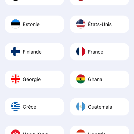
Estonie
États-Unis
Finlande
France
Géorgie
Ghana
Grèce
Guatemala