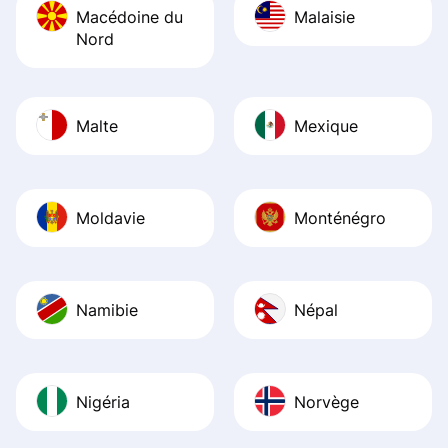
Macédoine du
Malaisie
Nord
Malte
Mexique
Moldavie
Monténégro
Namibie
Népal
Nigéria
Norvège