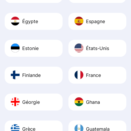
Égypte
Espagne
Estonie
États-Unis
Finlande
France
Géorgie
Ghana
Grèce
Guatemala