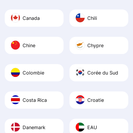
Canada
Chili
Chine
Chypre
Colombie
Corée du Sud
Costa Rica
Croatie
Danemark
EAU