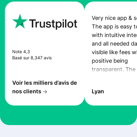
Very nice app & s
The app is easy t
with intuitive int
and all needed da
visible like fees w
Note 4,3
Basé sur 8,347 avis
positive being
transparent. The
service is great, l
Voir les milliers d’avis de
transfers are fas
nos clients
Lyan
the exchange rate
very good! The
customer suppor
at Profee is very 
& responsive. I h