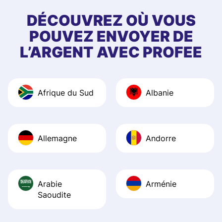
few questions wh
first started usin
DÉCOUVREZ OÙ VOUS
app, and they we
POUVEZ ENVOYER DE
quick to provide 
L’ARGENT AVEC PROFEE
and helpful answ
Also, the level u
journey was smo
Afrique du Sud
Albanie
Recommend it!
Allemagne
Andorre
Arabie
Arménie
Saoudite