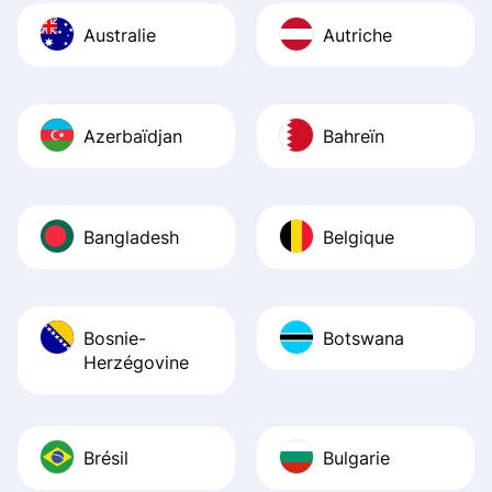
Australie
Autriche
Azerbaïdjan
Bahreïn
Bangladesh
Belgique
Bosnie-
Botswana
Herzégovine
Brésil
Bulgarie