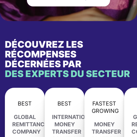
DÉCOUVREZ LES
RÉCOMPENSES
DÉCERNÉES PAR
DES EXPERTS DU SECTEUR
BEST
BEST
FASTEST
GROWING
GLOBAL
INTERNATIONAL
G
REMITTANCE
MONEY
MONEY
R
COMPANY
TRANSFER
TRANSFER
C