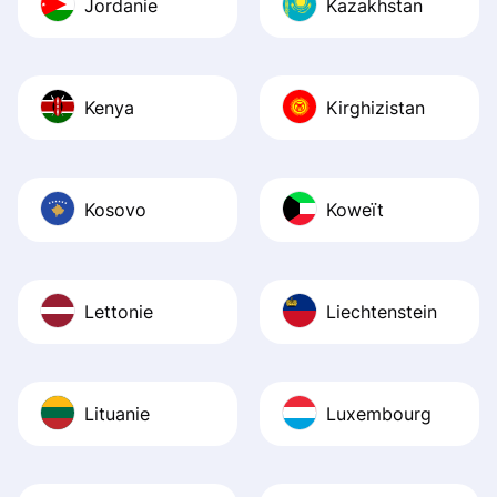
Jordanie
Kazakhstan
Kenya
Kirghizistan
Kosovo
Koweït
Lettonie
Liechtenstein
Lituanie
Luxembourg