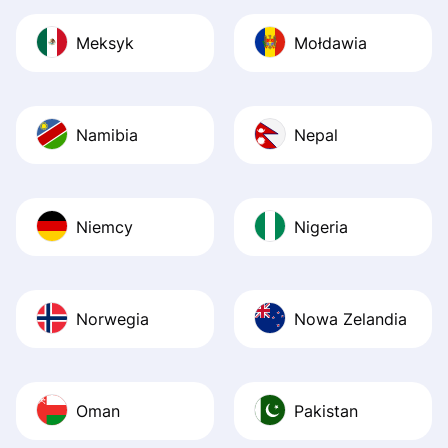
Meksyk
Mołdawia
Namibia
Nepal
Niemcy
Nigeria
Norwegia
Nowa Zelandia
Oman
Pakistan