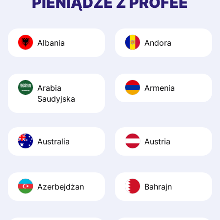
PIENIĄDZE Z PROFEE
and helpful answ
Also, the level u
journey was smo
Albania
Andora
Recommend it!
Arabia
Armenia
Saudyjska
Australia
Austria
Azerbejdżan
Bahrajn