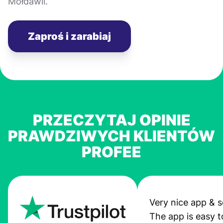
Mołdawii.
Zaproś i zarabiaj
PRZECZYTAJ OPINIE
PRAWDZIWYCH KLIENTÓW
PROFEE
Very nice app & s
The app is easy t