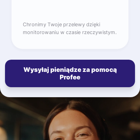
Chronimy Twoje przelewy dzięki
monitorowaniu w czasie rzeczywistym.
Wysyłaj pieniądze za pomocą
Profee