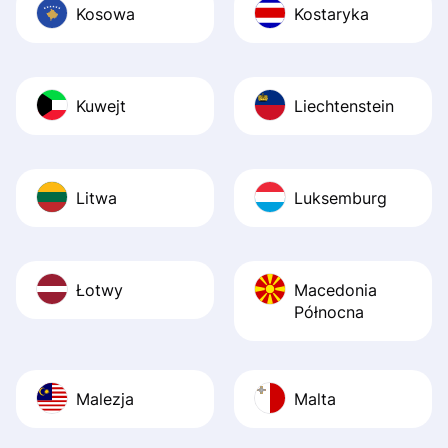
Kosowa
Kostaryka
Kuwejt
Liechtenstein
Litwa
Luksemburg
Łotwy
Macedonia
Północna
Malezja
Malta