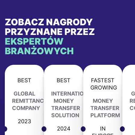
ZOBACZ NAGRODY
PRZYZNANE PRZEZ
EKSPERTÓW
BRANŻOWYCH
BEST
BEST
FASTEST
GROWING
GLOBAL
INTERNATIONAL
G
REMITTANCE
MONEY
MONEY
R
COMPANY
TRANSFER
TRANSFER
C
SOLUTION
PLATFORM
2023
2024
IN