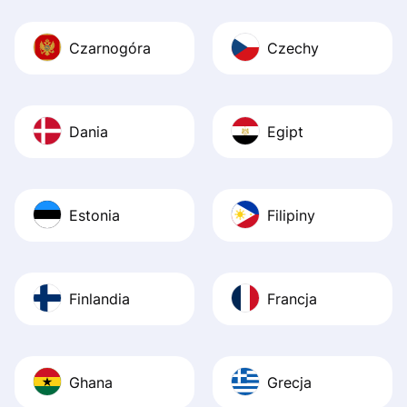
Czarnogóra
Czechy
Dania
Egipt
Estonia
Filipiny
Finlandia
Francja
Ghana
Grecja