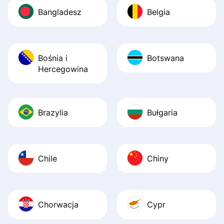
Bangladesz
Belgia
Bośnia i
Botswana
Hercegowina
Brazylia
Bułgaria
Chile
Chiny
Chorwacja
Cypr