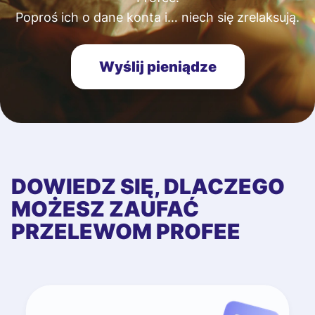
Poproś ich o dane konta i… niech się zrelaksują.
Wyślij pieniądze
DOWIEDZ SIĘ, DLACZEGO
MOŻESZ ZAUFAĆ
PRZELEWOM PROFEE