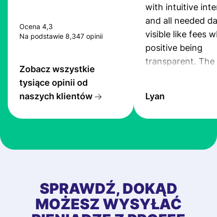
with intuitive int
and all needed da
Ocena 4,3
visible like fees w
Na podstawie 8,347 opinii
positive being
transparent. The
Zobacz wszystkie
service is great, l
tysiące opinii od
transfers are fas
naszych klientów
Lyan
the exchange rate
very good! The
customer suppor
at Profee is very 
& responsive. I h
few questions wh
first started usin
SPRAWDŹ, DOKĄD
app, and they we
MOŻESZ WYSYŁAĆ
quick to provide 