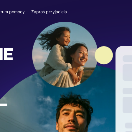
trum pomocy
Zaproś przyjaciela
IE
—