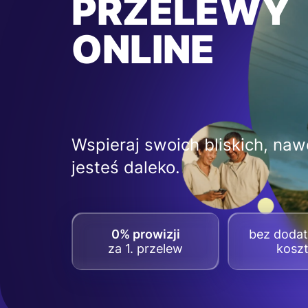
PRZELEWY
ONLINE
Wspieraj swoich bliskich, nawe
jesteś daleko.
0% prowizji
bez doda
za 1. przelew
kosz