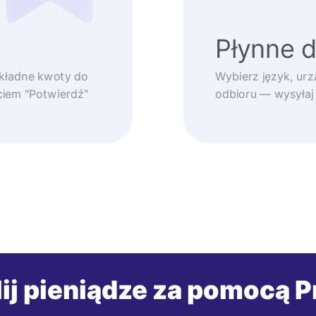
Płynne 
okładne kwoty do
Wybierz język, urz
ęciem "Potwierdź"
odbioru — wysyłaj
ij pieniądze za pomocą P