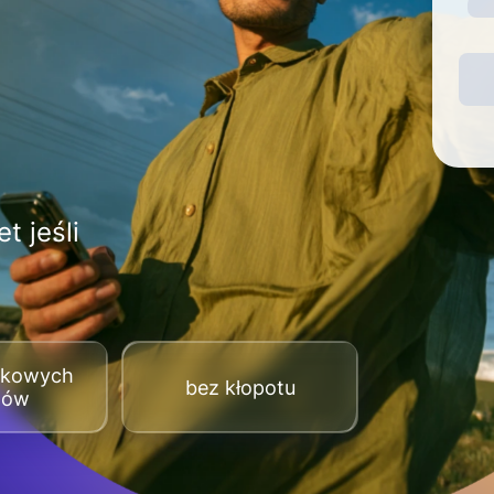
t jeśli
tkowych
bez kłopotu
tów