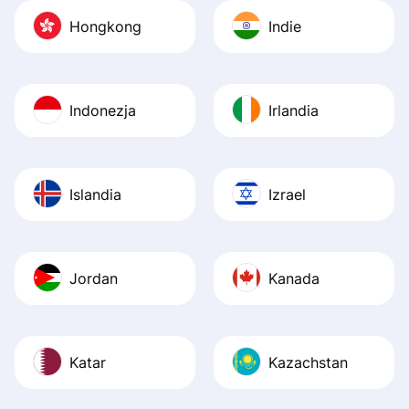
Hongkong
Indie
Indonezja
Irlandia
Islandia
Izrael
Jordan
Kanada
Katar
Kazachstan