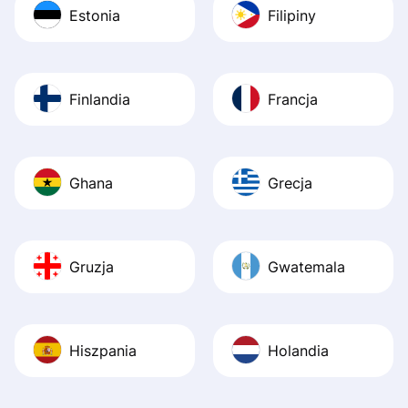
Estonia
Filipiny
Finlandia
Francja
Ghana
Grecja
Gruzja
Gwatemala
Hiszpania
Holandia