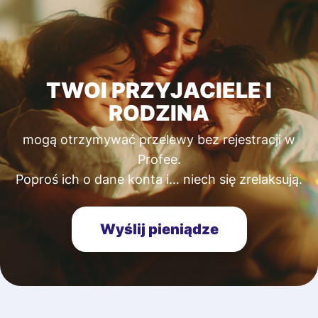
TWOI PRZYJACIELE I
RODZINA
mogą otrzymywać przelewy bez rejestracji w
Profee.
Poproś ich o dane konta i… niech się zrelaksują.
Wyślij pieniądze