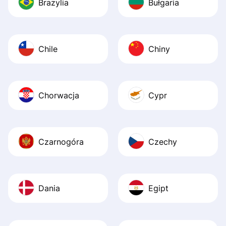
Brazylia
Bułgaria
Chile
Chiny
Chorwacja
Cypr
Czarnogóra
Czechy
Dania
Egipt