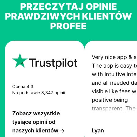
PRZECZYTAJ OPINIE
PRAWDZIWYCH KLIENTÓW
PROFEE
Very nice app & s
The app is easy t
with intuitive int
and all needed da
Ocena 4,3
visible like fees w
Na podstawie 8,347 opinii
positive being
transparent. The
Zobacz wszystkie
service is great, l
tysiące opinii od
transfers are fas
naszych klientów
Lyan
the exchange rate