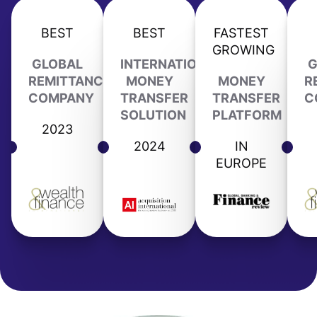
BEST
BEST
FASTEST
GROWING
GLOBAL
INTERNATIONAL
G
REMITTANCE
MONEY
MONEY
R
COMPANY
TRANSFER
TRANSFER
C
SOLUTION
PLATFORM
2023
2024
IN
EUROPE