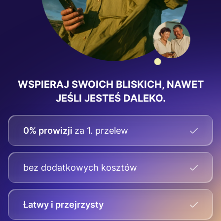
WSPIERAJ SWOICH BLISKICH, NAWET
JEŚLI JESTEŚ DALEKO.
0% prowizji
za 1. przelew
bez dodatkowych kosztów
Łatwy i przejrzysty