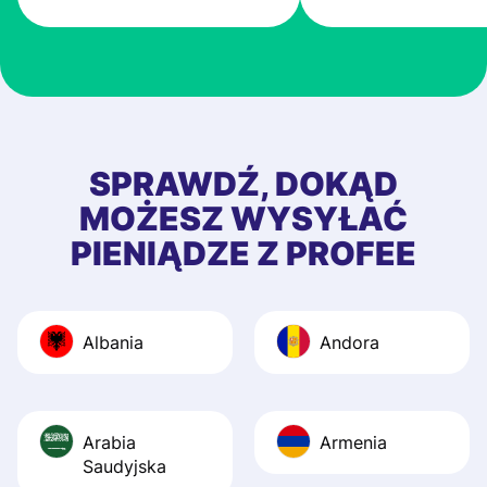
very good! The
customer suppor
at Profee is very 
& responsive. I h
few questions wh
first started usin
SPRAWDŹ, DOKĄD
app, and they we
MOŻESZ WYSYŁAĆ
quick to provide 
PIENIĄDZE Z PROFEE
and helpful answ
Also, the level u
journey was smo
Albania
Andora
Recommend it!
Arabia
Armenia
Saudyjska