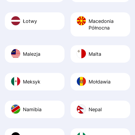
Łotwy
Macedonia
Północna
Malezja
Malta
Meksyk
Mołdawia
Namibia
Nepal