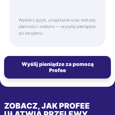
Wybierz język, urządzenie oraz metody
płatności i odbioru — wysyłaj pieniądze
po swojemu
Wyślij pieniądze za pomocą
Profee
ZOBACZ, JAK PROFEE
UŁATWIA PRZELEWY