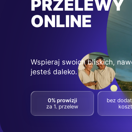
PRZELEWY
ONLINE
Wspieraj swoich bliskich, nawe
jesteś daleko.
0% prowizji
bez doda
za 1. przelew
kosz