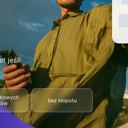
t jeśli
tkowych
bez kłopotu
tów