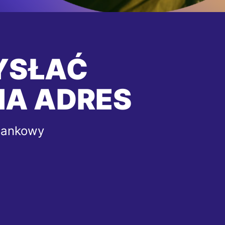
YSŁAĆ
NA ADRES
bankowy