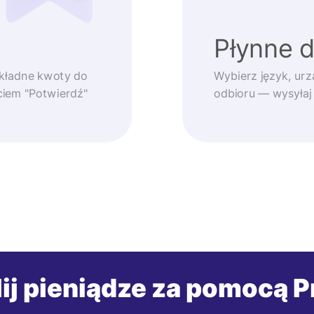
Płynne 
okładne kwoty do
Wybierz język, urz
ęciem "Potwierdź"
odbioru — wysyłaj
ij pieniądze za pomocą P