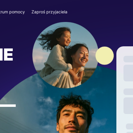
trum pomocy
Zaproś przyjaciela
IE
—