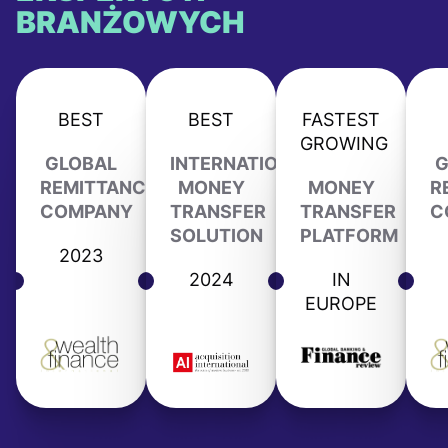
BRANŻOWYCH
BEST
BEST
FASTEST
GROWING
GLOBAL
INTERNATIONAL
G
REMITTANCE
MONEY
MONEY
R
COMPANY
TRANSFER
TRANSFER
C
SOLUTION
PLATFORM
2023
2024
IN
EUROPE