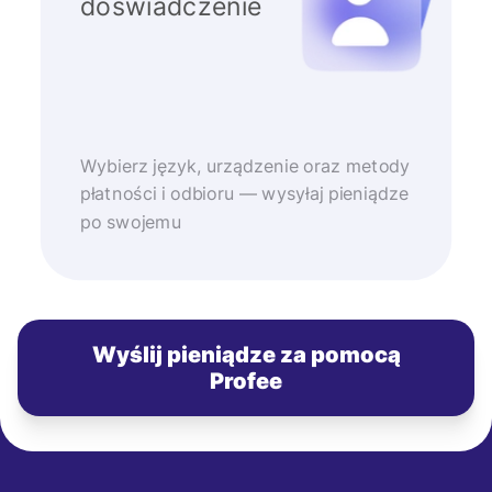
doświadczenie
Wybierz język, urządzenie oraz metody
płatności i odbioru — wysyłaj pieniądze
po swojemu
Wyślij pieniądze za pomocą
Profee