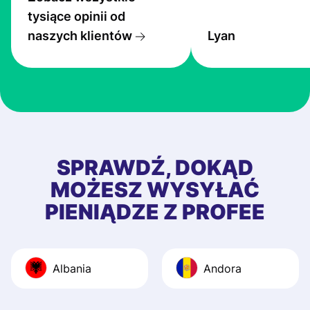
service is great, l
tysiące opinii od
transfers are fas
naszych klientów
Lyan
the exchange rate
very good! The
customer suppor
at Profee is very 
& responsive. I h
few questions wh
first started usin
SPRAWDŹ, DOKĄD
app, and they we
MOŻESZ WYSYŁAĆ
quick to provide 
PIENIĄDZE Z PROFEE
and helpful answ
Also, the level u
journey was smo
Albania
Andora
Recommend it!