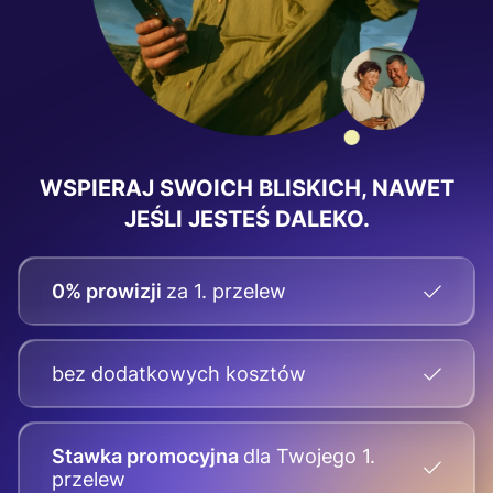
WSPIERAJ SWOICH BLISKICH, NAWET
JEŚLI JESTEŚ DALEKO.
0% prowizji
za 1. przelew
bez dodatkowych kosztów
Stawka promocyjna
dla Twojego
1.
przelew