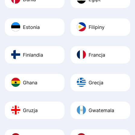
Estonia
Filipiny
Finlandia
Francja
Ghana
Grecja
Gruzja
Gwatemala