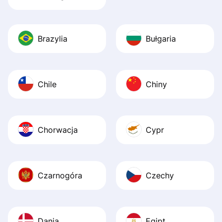
Brazylia
Bułgaria
Chile
Chiny
Chorwacja
Cypr
Czarnogóra
Czechy
Dania
Egipt