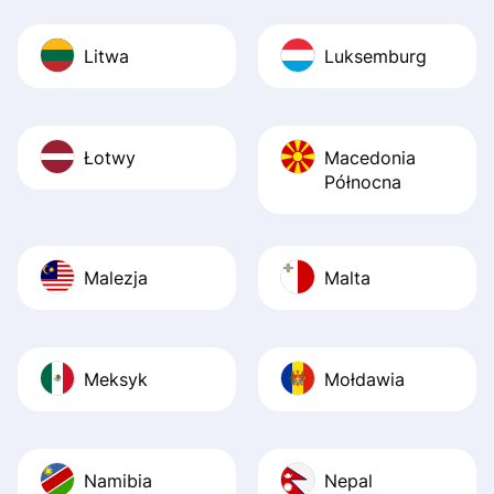
Litwa
Luksemburg
Łotwy
Macedonia
Północna
Malezja
Malta
Meksyk
Mołdawia
Namibia
Nepal