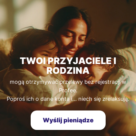
TWOI PRZYJACIELE I
RODZINA
mogą otrzymywać przelewy bez rejestracji w
Profee.
Poproś ich o dane konta i… niech się zrelaksują.
Wyślij pieniądze