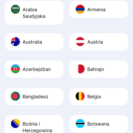
Arabia
Armenia
Saudyjska
Australia
Austria
Azerbejdżan
Bahrajn
Bangladesz
Belgia
Bośnia i
Botswana
Hercegowina