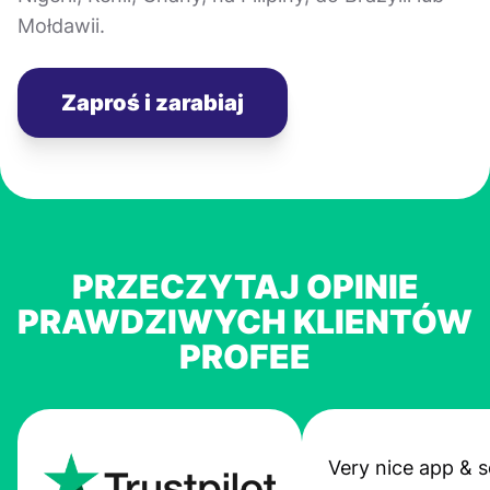
Mołdawii.
Zaproś i zarabiaj
PRZECZYTAJ OPINIE
PRAWDZIWYCH KLIENTÓW
PROFEE
Very nice app & s