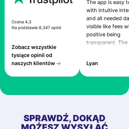
The app is easy t
with intuitive int
and all needed da
Ocena 4,3
visible like fees w
Na podstawie 8,347 opinii
positive being
transparent. The
Zobacz wszystkie
service is great, l
tysiące opinii od
transfers are fas
naszych klientów
Lyan
the exchange rate
very good! The
customer suppor
at Profee is very 
& responsive. I h
few questions wh
first started usin
SPRAWDŹ, DOKĄD
app, and they we
MOŻESZ WYSYŁAĆ