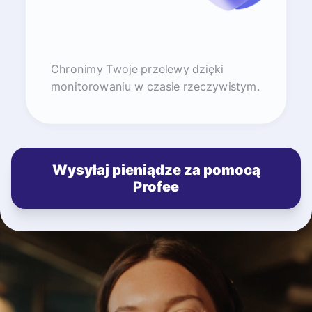
Chronimy Twoje przelewy dzięki
monitorowaniu w czasie rzeczywistym.
Wysyłaj pieniądze za pomocą
Profee