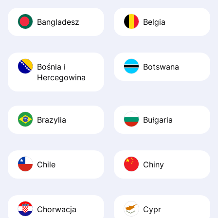
Bangladesz
Belgia
Bośnia i
Botswana
Hercegowina
Brazylia
Bułgaria
Chile
Chiny
Chorwacja
Cypr