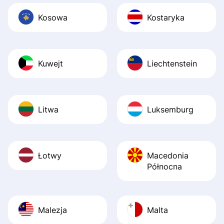
Kosowa
Kostaryka
Kuwejt
Liechtenstein
Litwa
Luksemburg
Łotwy
Macedonia
Północna
Malezja
Malta