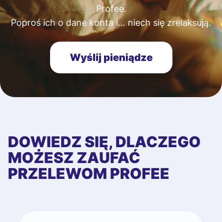
Profee.
Poproś ich o dane konta i… niech się zrelaksują.
Wyślij pieniądze
DOWIEDZ SIĘ, DLACZEGO
MOŻESZ ZAUFAĆ
PRZELEWOM PROFEE