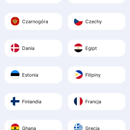
Czarnogóra
Czechy
Dania
Egipt
Estonia
Filipiny
Finlandia
Francja
Ghana
Grecja