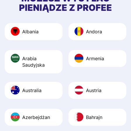
quick to provide 
PIENIĄDZE Z PROFEE
and helpful answ
Also, the level u
journey was smo
Albania
Andora
Recommend it!
Arabia
Armenia
Saudyjska
Australia
Austria
Azerbejdżan
Bahrajn