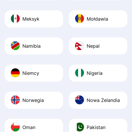
Meksyk
Mołdawia
Namibia
Nepal
Niemcy
Nigeria
Norwegia
Nowa Zelandia
Oman
Pakistan