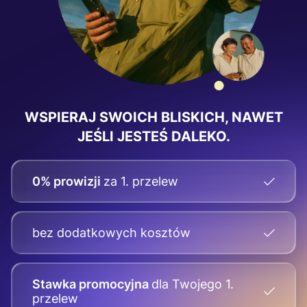
WSPIERAJ SWOICH BLISKICH, NAWET
JEŚLI JESTEŚ DALEKO.
0% prowizji
za 1. przelew
bez dodatkowych kosztów
Stawka promocyjna
dla Twojego
1.
przelew