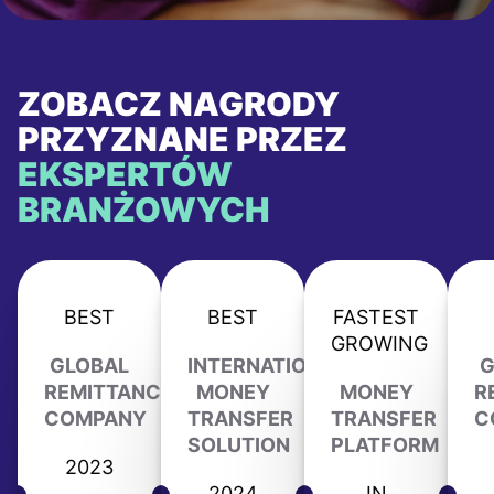
ZOBACZ NAGRODY
PRZYZNANE PRZEZ
EKSPERTÓW
BRANŻOWYCH
BEST
BEST
FASTEST
GROWING
GLOBAL
INTERNATIONAL
G
REMITTANCE
MONEY
MONEY
R
COMPANY
TRANSFER
TRANSFER
C
SOLUTION
PLATFORM
2023
2024
IN