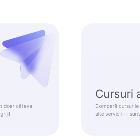
Cursuri 
în doar câteva
Compară cursurile 
riji!
alte servicii — sun