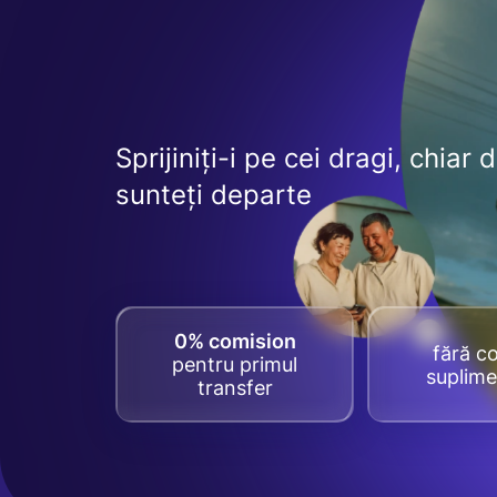
Sprijiniți-i pe cei dragi, chiar 
sunteți departe
0% comision
fără co
pentru primul
suplime
transfer