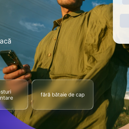
dacă
sturi
fără bătaie de cap
ntare