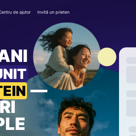
Centru de ajutor
Invită un prieten
ANI
UNIT
—
TEIN
RI
PLE