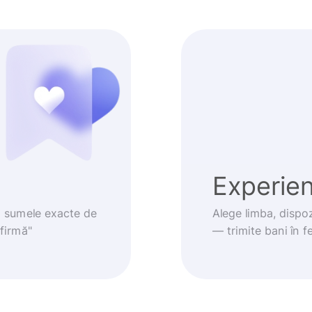
Experienț
m sumele exacte de
Alege limba, dispoz
nfirmă"
— trimite bani în fe