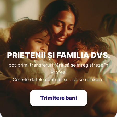
PRIETENII ȘI FAMILIA DVS.
pot primi transferuri fără să se înregistreze în
Profee.
Cere-le datele contului și… să se relaxeze.
Trimitere bani