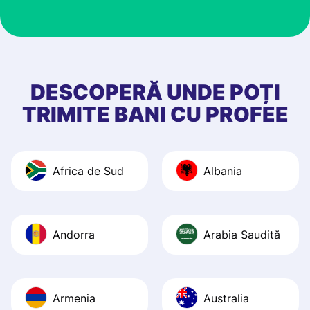
customer suppor
at Profee is very 
& responsive. I h
few questions wh
first started usin
DESCOPERĂ UNDE POȚI
app, and they we
TRIMITE BANI CU PROFEE
quick to provide 
and helpful answ
Also, the level u
Africa de Sud
Albania
journey was smo
Recommend it!
Andorra
Arabia Saudită
Armenia
Australia