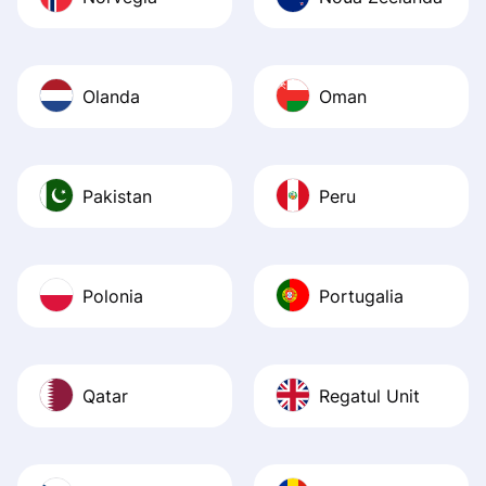
Olanda
Oman
Pakistan
Peru
Polonia
Portugalia
Qatar
Regatul Unit