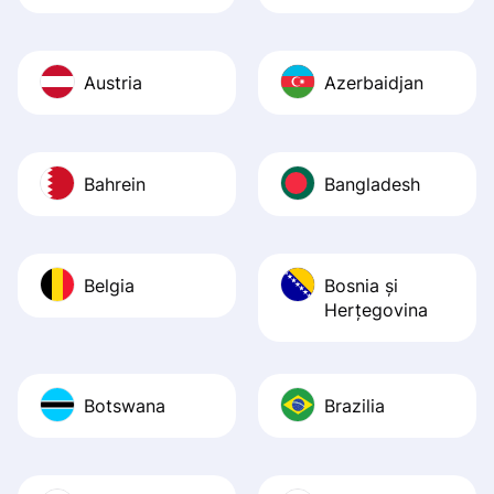
Austria
Azerbaidjan
Bahrein
Bangladesh
Belgia
Bosnia şi
Herţegovina
Botswana
Brazilia