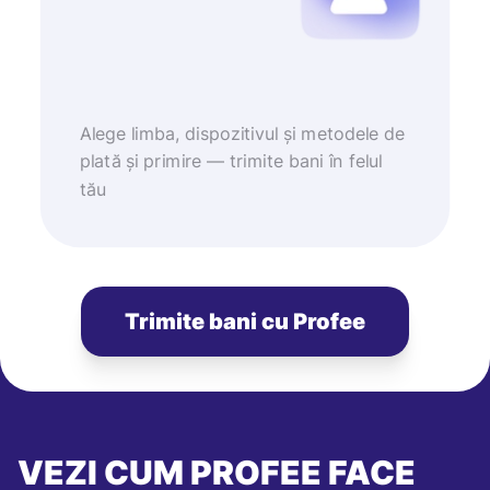
Alege limba, dispozitivul și metodele de
plată și primire — trimite bani în felul
tău
Trimite bani cu Profee
VEZI CUM PROFEE FACE