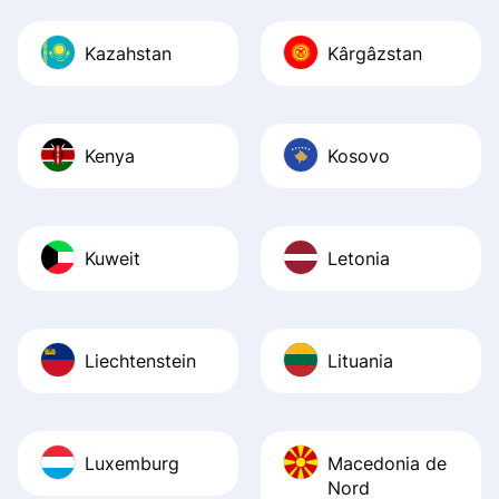
Kazahstan
Kârgâzstan
Kenya
Kosovo
Kuweit
Letonia
Liechtenstein
Lituania
Luxemburg
Macedonia de
Nord