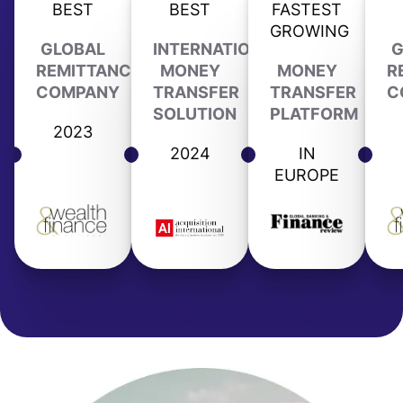
BEST
BEST
FASTEST
GROWING
GLOBAL
INTERNATIONAL
G
REMITTANCE
MONEY
MONEY
R
COMPANY
TRANSFER
TRANSFER
C
SOLUTION
PLATFORM
2023
2024
IN
EUROPE