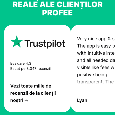
REALE ALE CLIENȚILOR
PROFEE
Very nice app & s
The app is easy t
with intuitive int
and all needed da
Evaluare 4,3
visible like fees w
Bazat pe 8,347 recenzii
positive being
transparent. The
Vezi toate miile de
service is great, l
recenzii de la clienții
transfers are fas
noștri
Lyan
the exchange rate
very good! The