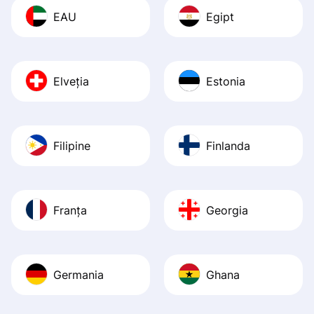
EAU
Egipt
Elveția
Estonia
Filipine
Finlanda
Franța
Georgia
Germania
Ghana