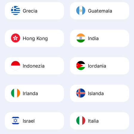
Grecia
Guatemala
Hong Kong
India
Indonezia
Iordania
Irlanda
Islanda
Israel
Italia