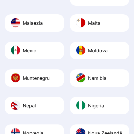
Malaezia
Malta
Mexic
Moldova
Muntenegru
Namibia
Nepal
Nigeria
Norvegia
Noua Zeelandă