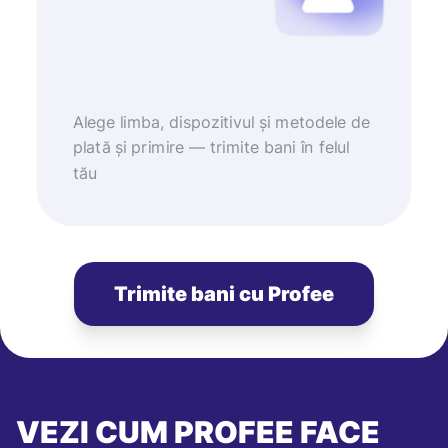
Alege limba, dispozitivul și metodele de
plată și primire — trimite bani în felul
tău
Trimite bani cu Profee
VEZI CUM PROFEE FACE