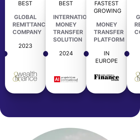
BEST
BEST
FASTEST
GROWING
GLOBAL
INTERNATIONAL
G
REMITTANCE
MONEY
MONEY
R
COMPANY
TRANSFER
TRANSFER
C
SOLUTION
PLATFORM
2023
2024
IN
EUROPE