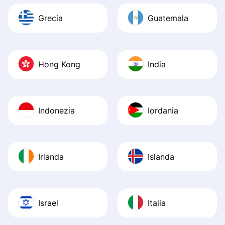
Grecia
Guatemala
Hong Kong
India
Indonezia
Iordania
Irlanda
Islanda
Israel
Italia