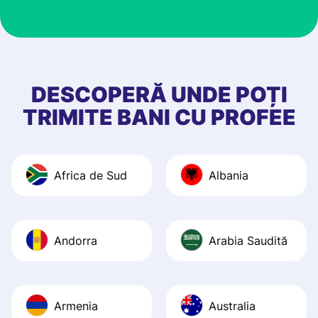
customer suppor
at Profee is very 
& responsive. I h
few questions wh
first started usin
DESCOPERĂ UNDE POȚI
app, and they we
TRIMITE BANI CU PROFEE
quick to provide 
and helpful answ
Also, the level u
Africa de Sud
Albania
journey was smo
Recommend it!
Andorra
Arabia Saudită
Armenia
Australia