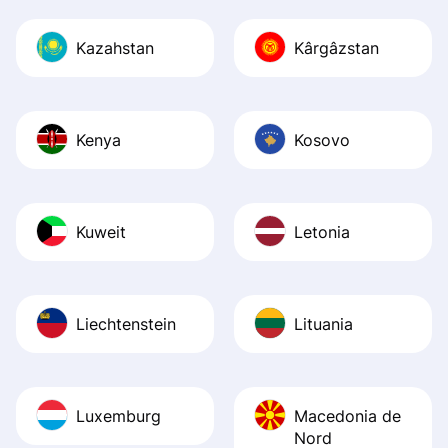
Kazahstan
Kârgâzstan
Kenya
Kosovo
Kuweit
Letonia
Liechtenstein
Lituania
Luxemburg
Macedonia de
Nord