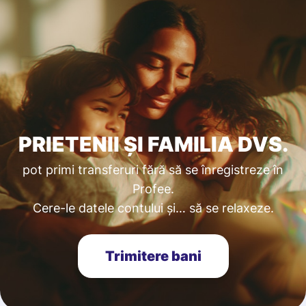
PRIETENII ȘI FAMILIA DVS.
pot primi transferuri fără să se înregistreze în
Profee.
Cere-le datele contului și… să se relaxeze.
Trimitere bani