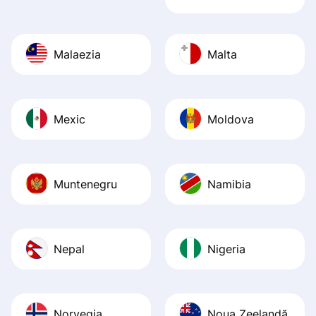
Malaezia
Malta
Mexic
Moldova
Muntenegru
Namibia
Nepal
Nigeria
Norvegia
Noua Zeelandă