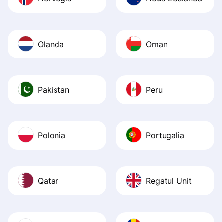
Olanda
Oman
Pakistan
Peru
Polonia
Portugalia
Qatar
Regatul Unit