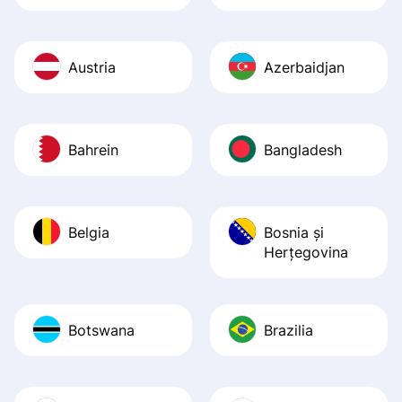
Austria
Azerbaidjan
Bahrein
Bangladesh
Belgia
Bosnia şi
Herţegovina
Botswana
Brazilia