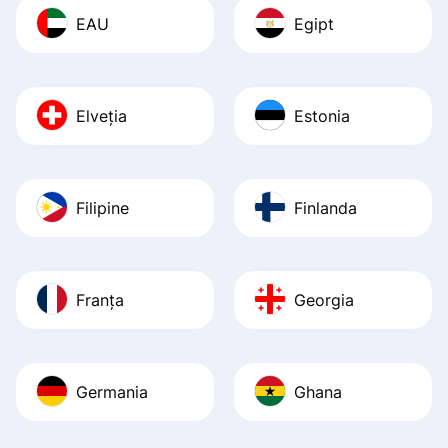
EAU
Egipt
Elveția
Estonia
Filipine
Finlanda
Franța
Georgia
Germania
Ghana