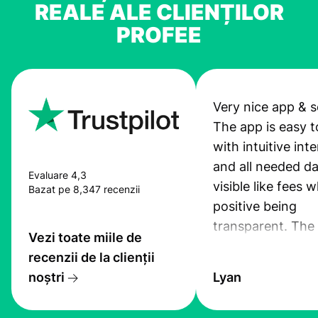
REALE ALE CLIENȚILOR
PROFEE
Very nice app & s
The app is easy t
with intuitive int
and all needed da
Evaluare 4,3
visible like fees w
Bazat pe 8,347 recenzii
positive being
transparent. The
Vezi toate miile de
service is great, l
recenzii de la clienții
transfers are fas
noștri
Lyan
the exchange rate
very good! The