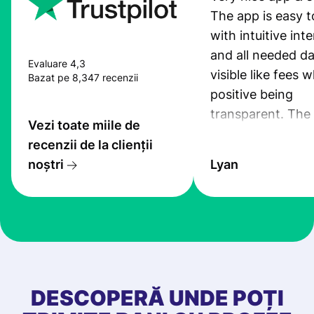
The app is easy t
with intuitive int
and all needed da
Evaluare 4,3
visible like fees w
Bazat pe 8,347 recenzii
positive being
transparent. The
Vezi toate miile de
service is great, l
recenzii de la clienții
transfers are fas
noștri
Lyan
the exchange rate
very good! The
customer suppor
at Profee is very 
& responsive. I h
few questions wh
first started usin
DESCOPERĂ UNDE POȚI
app, and they we