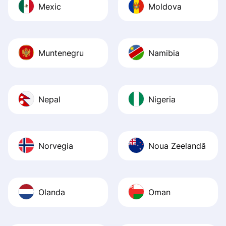
Mexic
Moldova
Muntenegru
Namibia
Nepal
Nigeria
Norvegia
Noua Zeelandă
Olanda
Oman