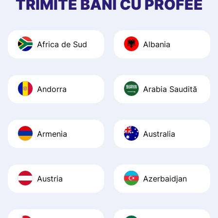
TRIMITE BANI CU PROFEE
quick to provide 
and helpful answ
Also, the level u
Africa de Sud
Albania
journey was smo
Recommend it!
Andorra
Arabia Saudită
Armenia
Australia
Austria
Azerbaidjan