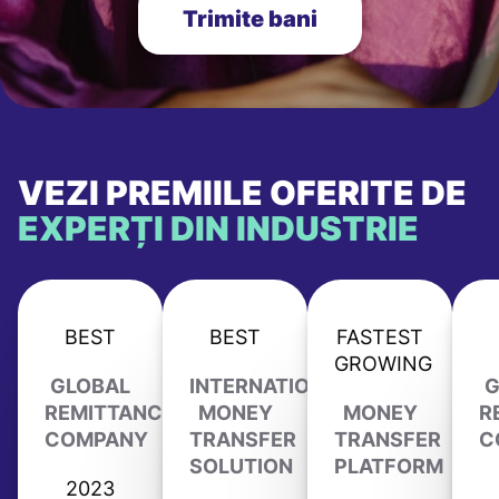
Trimite bani
VEZI PREMIILE OFERITE DE
EXPERȚI DIN INDUSTRIE
BEST
BEST
FASTEST
GROWING
GLOBAL
INTERNATIONAL
G
REMITTANCE
MONEY
MONEY
R
COMPANY
TRANSFER
TRANSFER
C
SOLUTION
PLATFORM
2023