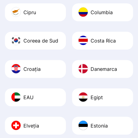
Cipru
Columbia
Coreea de Sud
Costa Rica
Croația
Danemarca
EAU
Egipt
Elveția
Estonia