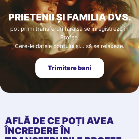
PRIETENII ȘI FAMILIA DVS.
pot primi transferuri fără să se înregistreze în
Profee.
Cere-le datele contului și… să se relaxeze.
Trimitere bani
AFLĂ DE CE POȚI AVEA
ÎNCREDERE ÎN