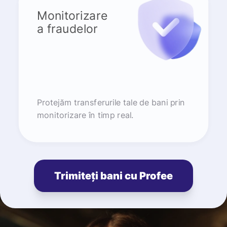
Monitorizare
a fraudelor
Protejăm transferurile tale de bani prin
monitorizare în timp real.
Trimiteți bani cu Profee