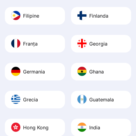
Filipine
Finlanda
Franța
Georgia
Germania
Ghana
Grecia
Guatemala
Hong Kong
India