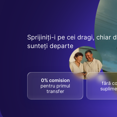
Sprijiniți-i pe cei dragi, chiar 
sunteți departe
0% comision
fără co
pentru primul
suplime
transfer