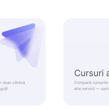
Cursuri 
în doar câteva
Compară cursurile 
riji!
alte servicii — sun