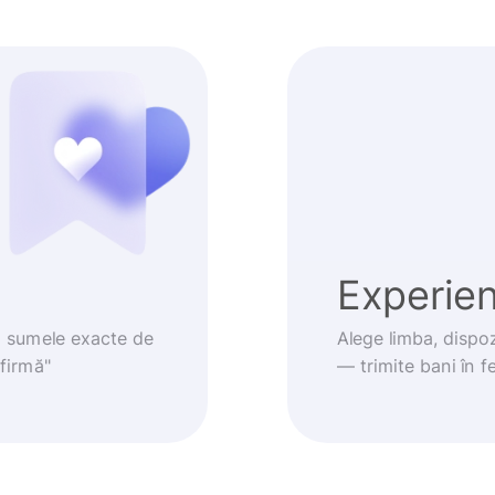
Experienț
m sumele exacte de
Alege limba, dispoz
nfirmă"
— trimite bani în fe