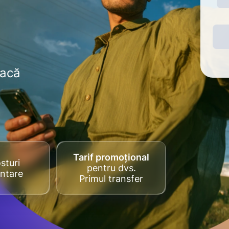
dacă
Tarif promoțional
sturi
pentru dvs.
ntare
Primul transfer