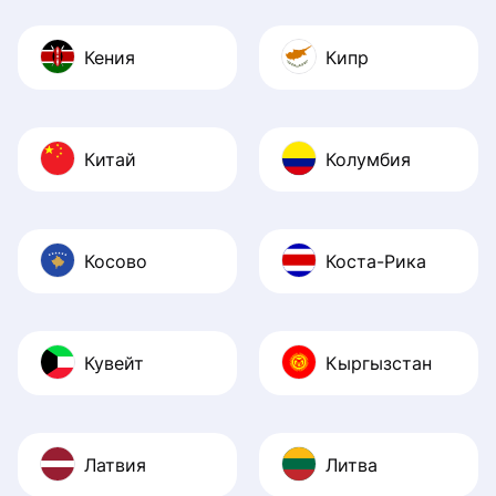
Кения
Кипр
Китай
Колумбия
Косово
Коста-Рика
Кувейт
Кыргызстан
Латвия
Литва