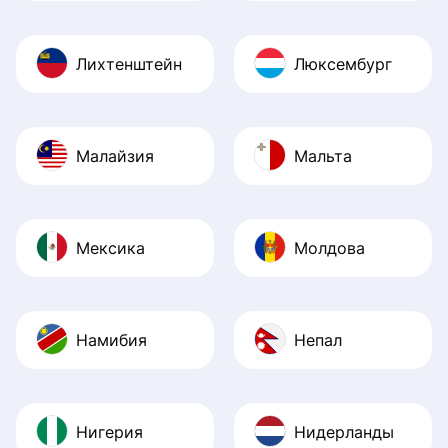
Лихтенштейн
Люксембург
Малайзия
Мальта
Мексика
Молдова
Намибия
Непал
Нигерия
Нидерланды