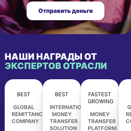
Отправить деньги
НАШИ НАГРАДЫ ОТ
ЭКСПЕРТОВ ОТРАСЛИ
BEST
BEST
FASTEST
GROWING
GLOBAL
INTERNATIONAL
G
REMITTANCE
MONEY
MONEY
R
COMPANY
TRANSFER
TRANSFER
C
SOLUTION
PLATFORM