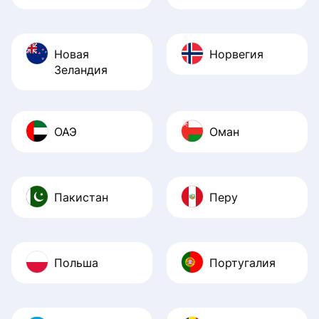
Новая
Норвегия
Зеландия
ОАЭ
Оман
Пакистан
Перу
Польша
Португалия