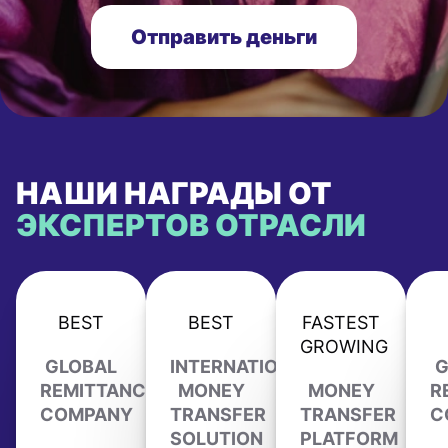
Отправить деньги
НАШИ НАГРАДЫ ОТ
ЭКСПЕРТОВ ОТРАСЛИ
BEST
BEST
FASTEST
GROWING
GLOBAL
INTERNATIONAL
G
REMITTANCE
MONEY
MONEY
R
COMPANY
TRANSFER
TRANSFER
C
SOLUTION
PLATFORM