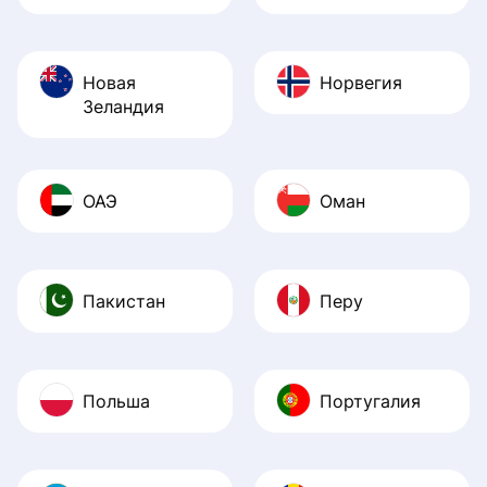
Новая
Норвегия
Зеландия
ОАЭ
Оман
Пакистан
Перу
Польша
Португалия