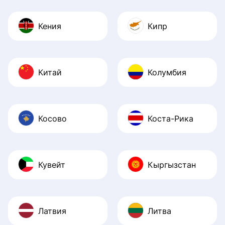
Кения
Кипр
Китай
Колумбия
Косово
Коста-Рика
Кувейт
Кыргызстан
Латвия
Литва