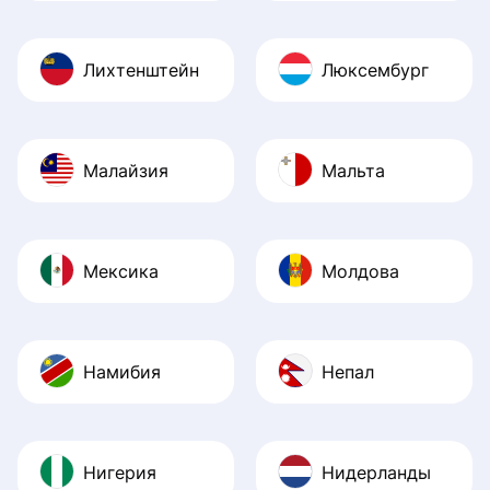
Лихтенштейн
Люксембург
Малайзия
Мальта
Мексика
Молдова
Намибия
Непал
Нигерия
Нидерланды