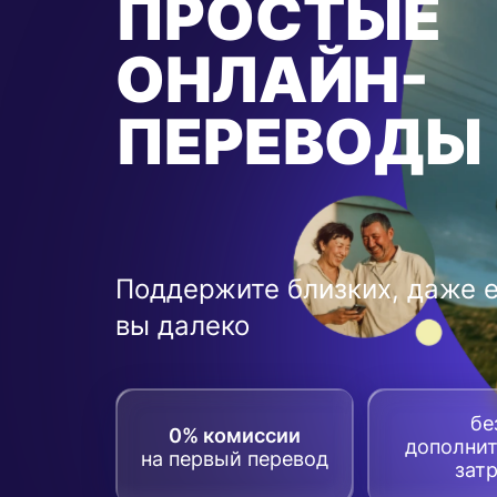
ПРОСТЫЕ
ОНЛАЙН-
ПЕРЕВОДЫ
Поддержите близких, даже 
вы далеко
бе
0% комиссии
дополни
на первый перевод
зат