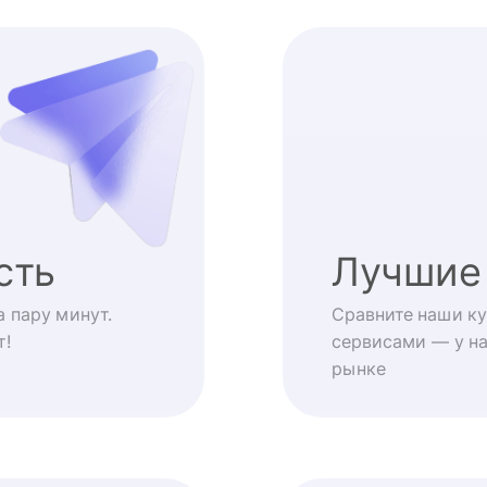
сть
Лучшие
 пару минут.
Сравните наши ку
т!
сервисами — у на
рынке