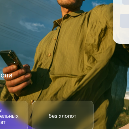
если
з
тельных
без хлопот
рат