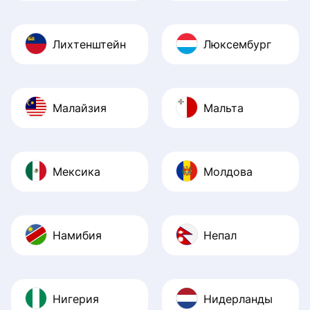
Лихтенштейн
Люксембург
Малайзия
Мальта
Мексика
Молдова
Намибия
Непал
Нигерия
Нидерланды