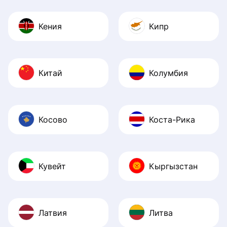
Кения
Кипр
Китай
Колумбия
Косово
Коста-Рика
Кувейт
Кыргызстан
Латвия
Литва