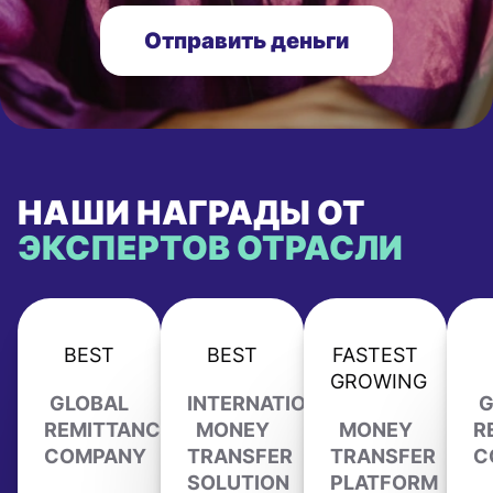
Отправить деньги
НАШИ НАГРАДЫ ОТ
ЭКСПЕРТОВ ОТРАСЛИ
BEST
BEST
FASTEST
GROWING
GLOBAL
INTERNATIONAL
G
REMITTANCE
MONEY
MONEY
R
COMPANY
TRANSFER
TRANSFER
C
SOLUTION
PLATFORM