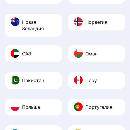
Новая
Норвегия
Зеландия
ОАЭ
Оман
Пакистан
Перу
Польша
Португалия