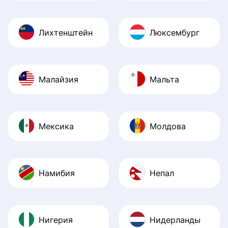
Лихтенштейн
Люксембург
Малайзия
Мальта
Мексика
Молдова
Намибия
Непал
Нигерия
Нидерланды