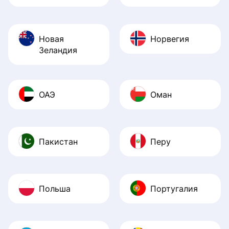
Новая
Норвегия
Зеландия
ОАЭ
Оман
Пакистан
Перу
Польша
Португалия