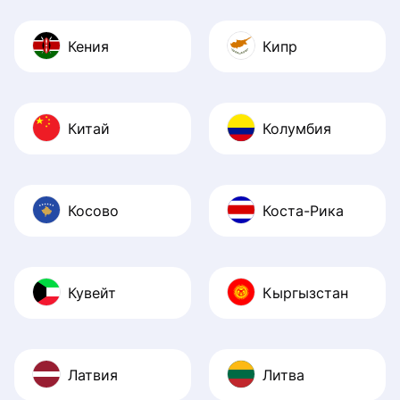
Кения
Кипр
Китай
Колумбия
Косово
Коста-Рика
Кувейт
Кыргызстан
Латвия
Литва