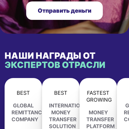
Отправить деньги
НАШИ НАГРАДЫ ОТ
ЭКСПЕРТОВ ОТРАСЛИ
BEST
BEST
FASTEST
GROWING
GLOBAL
INTERNATIONAL
G
REMITTANCE
MONEY
MONEY
R
COMPANY
TRANSFER
TRANSFER
C
SOLUTION
PLATFORM