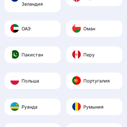
Зеландия
ОАЭ
Оман
Пакистан
Перу
Польша
Португалия
Руанда
Румыния