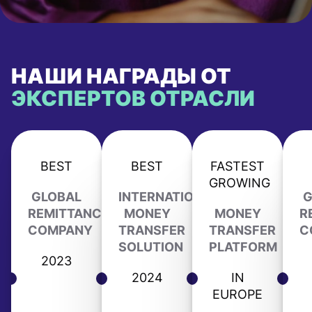
НАШИ НАГРАДЫ ОТ
ЭКСПЕРТОВ ОТРАСЛИ
BEST
BEST
FASTEST
GROWING
GLOBAL
INTERNATIONAL
G
REMITTANCE
MONEY
MONEY
R
COMPANY
TRANSFER
TRANSFER
C
SOLUTION
PLATFORM
2023
2024
IN
EUROPE