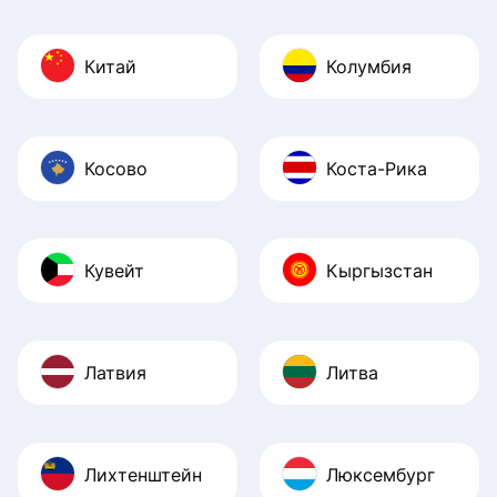
Китай
Колумбия
Косово
Коста-Рика
Кувейт
Кыргызстан
Латвия
Литва
Лихтенштейн
Люксембург