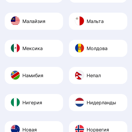
Малайзия
Мальта
Мексика
Молдова
Намибия
Непал
Нигерия
Нидерланды
Новая
Норвегия