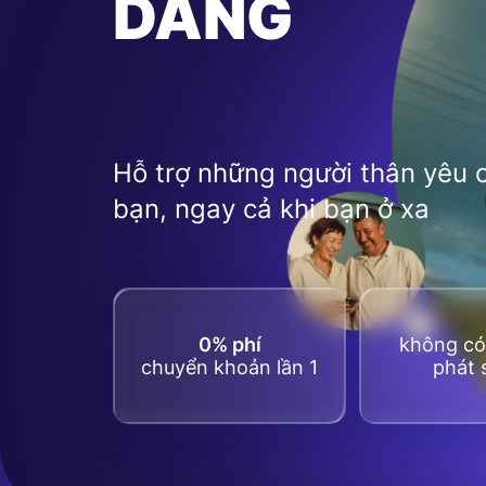
DÀNG
Hỗ trợ những người thân yêu 
bạn, ngay cả khi bạn ở xa
0% phí
không có 
chuyển khoản lần 1
phát 