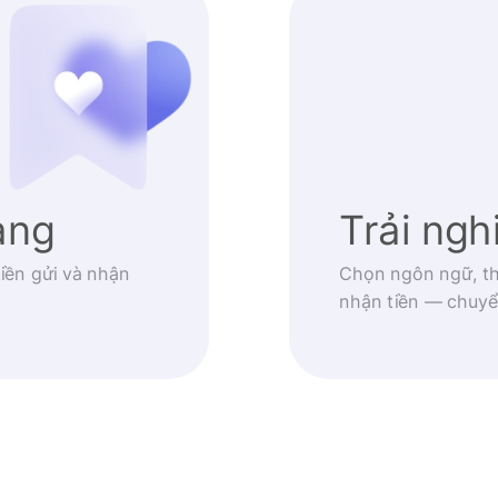
àng
Trải ng
iền gửi và nhận
Chọn ngôn ngữ, th
nhận tiền — chuyể