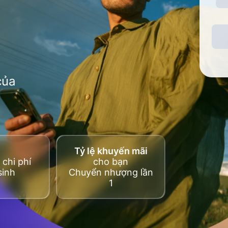
của
Tỷ lệ khuyến mãi
chi phí
cho bạn
sinh
Chuyển nhượng lần
1