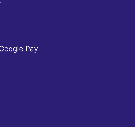
Ể
Ừ
 Google Pay