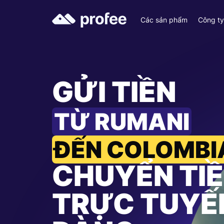
Các sản phẩm
Công t
GỬI TIỀN
TỪ RUMANI
ĐẾN COLOMBI
CHUYỂN TI
TRỰC TUYẾ