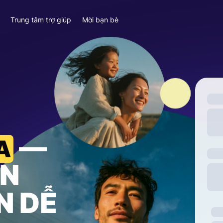
y
Trung tâm trợ giúp
Mời bạn bè
—
A
ỀN
N DỄ