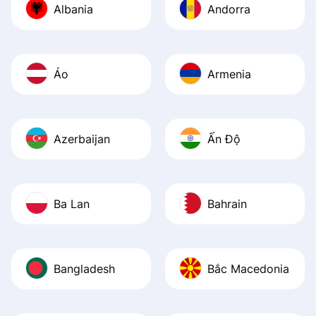
Albania
Andorra
Áo
Armenia
Azerbaijan
Ấn Độ
Ba Lan
Bahrain
Bangladesh
Bắc Macedonia