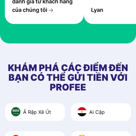
đánh giá từ khách hàng
transfers are fas
của chúng tôi
Lyan
the exchange rate
very good! The
customer suppor
at Profee is very 
& responsive. I h
few questions wh
first started usin
KHÁM PHÁ CÁC ĐIỂM ĐẾN
app, and they we
BẠN CÓ THỂ GỬI TIỀN VỚI
quick to provide 
PROFEE
and helpful answ
Also, the level u
journey was smo
Ả Rập Xê Út
Ai Cập
Recommend it!