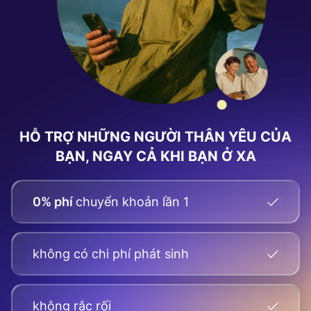
HỖ TRỢ NHỮNG NGƯỜI THÂN YÊU CỦA
BẠN, NGAY CẢ KHI BẠN Ở XA
0% phí
chuyển khoản lần 1
không có chi phí phát sinh
không rắc rối