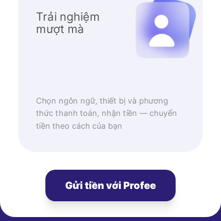
Trải nghiệm
mượt mà
Chọn ngôn ngữ, thiết bị và phương
thức thanh toán, nhận tiền — chuyển
tiền theo cách của bạn
Gửi tiền với Profee