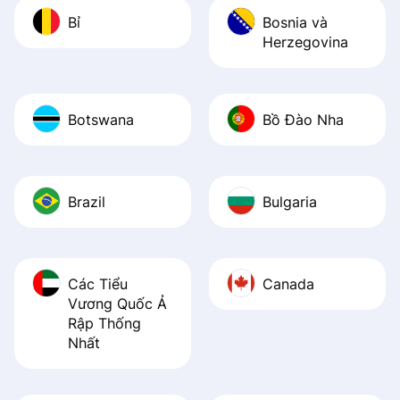
Bỉ
Bosnia và
Herzegovina
Botswana
Bồ Đào Nha
Brazil
Bulgaria
Các Tiểu
Canada
Vương Quốc Ả
Rập Thống
Nhất