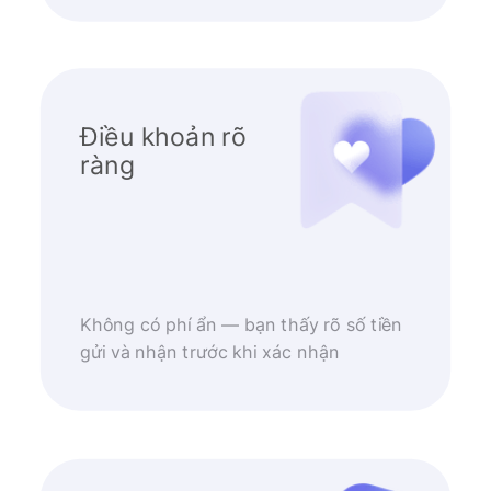
Điều khoản rõ
ràng
Không có phí ẩn — bạn thấy rõ số tiền
gửi và nhận trước khi xác nhận