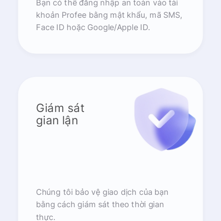
Bạn có thể đăng nhập an toàn vào tài
khoản Profee bằng mật khẩu, mã SMS,
Face ID hoặc Google/Apple ID.
Giám sát
gian lận
Chúng tôi bảo vệ giao dịch của bạn
bằng cách giám sát theo thời gian
thực.