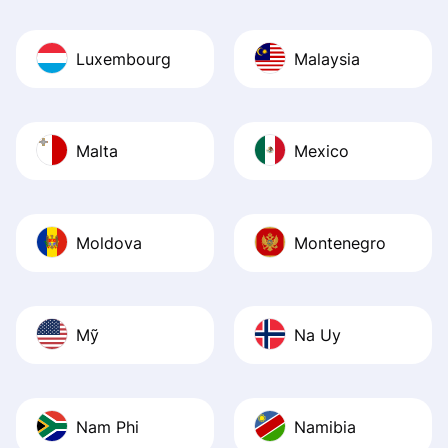
Luxembourg
Malaysia
Malta
Mexico
Moldova
Montenegro
Mỹ
Na Uy
Nam Phi
Namibia