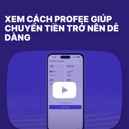
XEM CÁCH PROFEE GIÚP
CHUYỂN TIỀN TRỞ NÊN DỄ
DÀNG