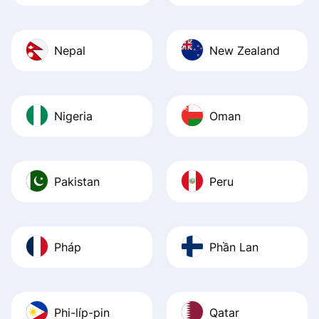
Nepal
New Zealand
Nigeria
Oman
Pakistan
Peru
Pháp
Phần Lan
Phi-líp-pin
Qatar