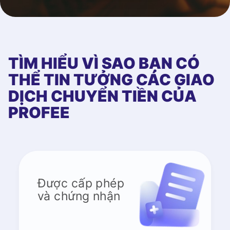
TÌM HIỂU VÌ SAO BẠN CÓ
THỂ TIN TƯỞNG CÁC GIAO
DỊCH CHUYỂN TIỀN CỦA
PROFEE
Được cấp phép
và chứng nhận