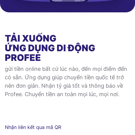
TẢI XUỐNG
ỨNG DỤNG DI ĐỘNG
PROFEE
gửi tiền online bất cứ lúc nào, đến mọi điểm đến
có sẵn. Ứng dụng giúp chuyển tiền quốc tế trở
nên đơn giản. Nhận tỷ giá tốt và thông báo về
Profee. Chuyển tiền an toàn mọi lúc, mọi nơi.
Nhận liên kết qua mã QR