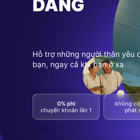
DÀNG
Hỗ trợ những người thân yêu 
bạn, ngay cả khi bạn ở xa
0% phí
không có 
chuyển khoản lần 1
phát 