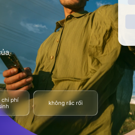
của
chi phí
không rắc rối
sinh