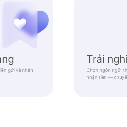
àng
Trải ng
iền gửi và nhận
Chọn ngôn ngữ, th
nhận tiền — chuyể