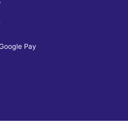
Ể
Ừ
 Google Pay