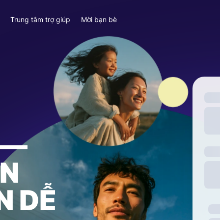
y
Trung tâm trợ giúp
Mời bạn bè
—
ỀN
N DỄ