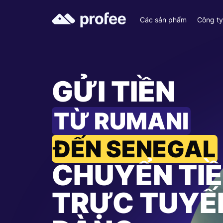
Các sản phẩm
Công t
GỬI TIỀN
TỪ RUMANI
ĐẾN SENEGAL
CHUYỂN TI
TRỰC TUYẾ