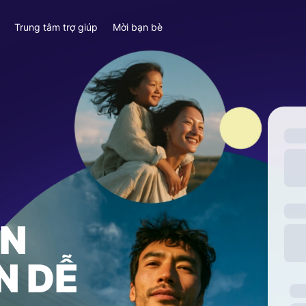
y
Trung tâm trợ giúp
Mời bạn bè
ỀN
N DỄ