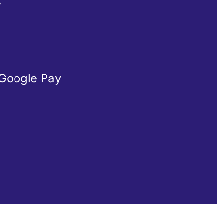
Ể
Ừ
 Google Pay