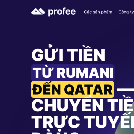
Các sản phẩm
Công t
GỬI TIỀN
TỪ RUMANI
—
ĐẾN QATAR
CHUYỂN TI
TRỰC TUYẾ