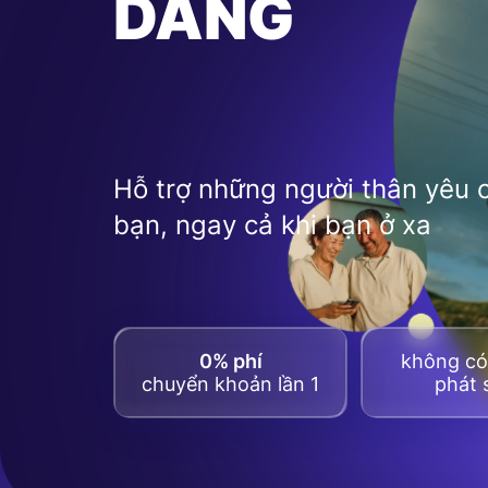
DÀNG
Hỗ trợ những người thân yêu 
bạn, ngay cả khi bạn ở xa
0% phí
không có 
chuyển khoản lần 1
phát 