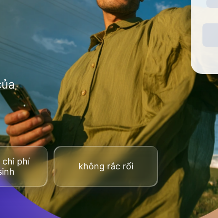
của
chi phí
không rắc rối
sinh