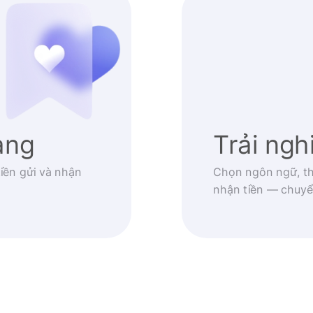
àng
Trải ng
iền gửi và nhận
Chọn ngôn ngữ, th
nhận tiền — chuyể