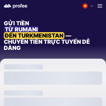
GỬI TIỀN
TỪ RUMANI
ĐẾN TURKMENISTAN
—
CHUYỂN TIỀN TRỰC TUYẾN DỄ
DÀNG