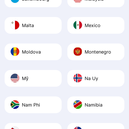
Malta
Mexico
Moldova
Montenegro
Mỹ
Na Uy
Nam Phi
Namibia