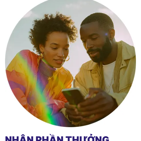
NHẬN PHẦN THƯỞNG