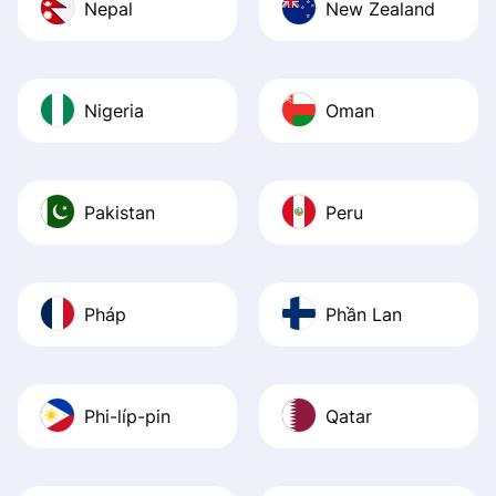
Nepal
New Zealand
Nigeria
Oman
Pakistan
Peru
Pháp
Phần Lan
Phi-líp-pin
Qatar