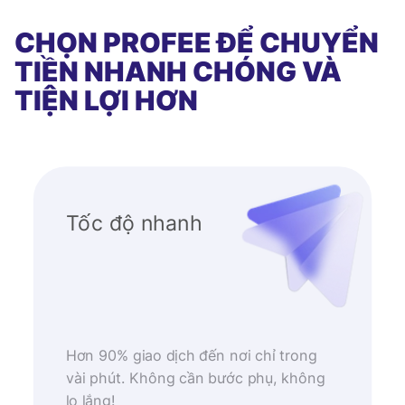
CHỌN PROFEE ĐỂ CHUYỂN
TIỀN NHANH CHÓNG VÀ
TIỆN LỢI HƠN
Tốc độ nhanh
Hơn 90% giao dịch đến nơi chỉ trong
vài phút. Không cần bước phụ, không
lo lắng!