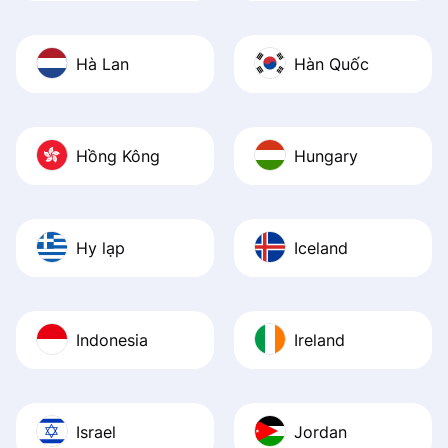
Hà Lan
Hàn Quốc
Hồng Kông
Hungary
Hy lạp
Iceland
Indonesia
Ireland
Israel
Jordan