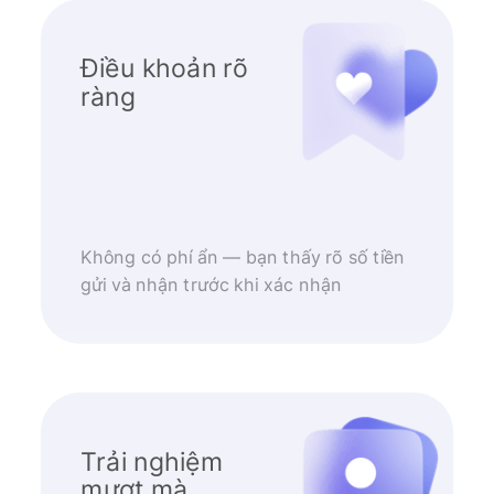
Điều khoản rõ
ràng
Không có phí ẩn — bạn thấy rõ số tiền
gửi và nhận trước khi xác nhận
Trải nghiệm
mượt mà