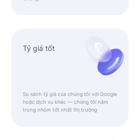
Tỷ giá tốt
So sánh tỷ giá của chúng tôi với Google
hoặc dịch vụ khác — chúng tôi nằm
trong nhóm tốt nhất thị trường