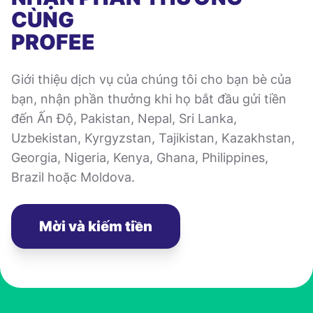
CÙNG
PROFEE
Giới thiệu dịch vụ của chúng tôi cho bạn bè của
bạn, nhận phần thưởng khi họ bắt đầu gửi tiền
đến Ấn Độ, Pakistan, Nepal, Sri Lanka,
Uzbekistan, Kyrgyzstan, Tajikistan, Kazakhstan,
Georgia, Nigeria, Kenya, Ghana, Philippines,
Brazil hoặc Moldova.
Mời và kiếm tiền