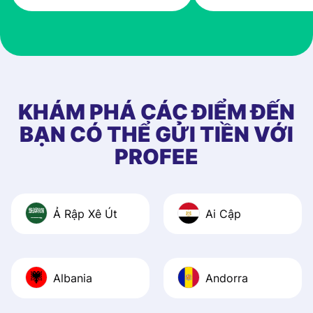
very good! The
customer suppor
at Profee is very 
& responsive. I h
few questions wh
first started usin
KHÁM PHÁ CÁC ĐIỂM ĐẾN
app, and they we
BẠN CÓ THỂ GỬI TIỀN VỚI
quick to provide 
PROFEE
and helpful answ
Also, the level u
journey was smo
Ả Rập Xê Út
Ai Cập
Recommend it!
Albania
Andorra