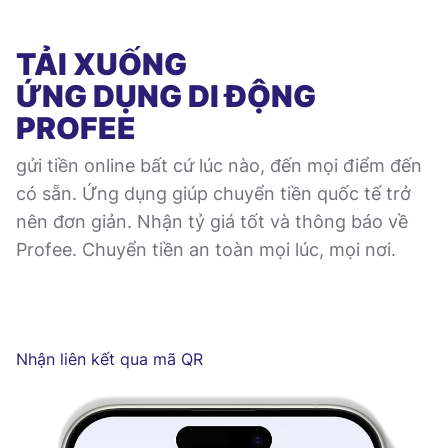
TẢI XUỐNG
ỨNG DỤNG DI ĐỘNG
PROFEE
gửi tiền online bất cứ lúc nào, đến mọi điểm đến
có sẵn. Ứng dụng giúp chuyển tiền quốc tế trở
nên đơn giản. Nhận tỷ giá tốt và thông báo về
Profee. Chuyển tiền an toàn mọi lúc, mọi nơi.
Nhận liên kết qua mã QR