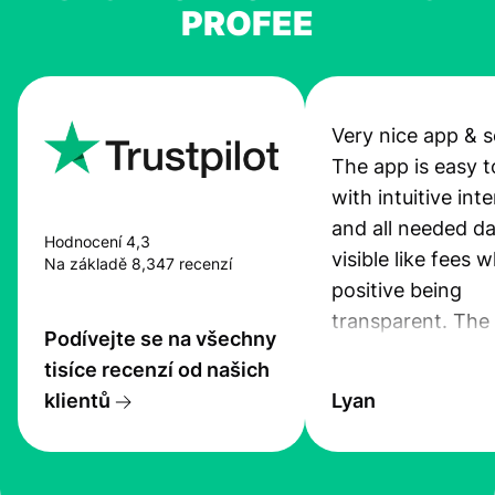
PROFEE
Very nice app & s
The app is easy t
with intuitive int
and all needed da
Hodnocení 4,3
visible like fees w
Na základě 8,347 recenzí
positive being
transparent. The
Podívejte se na všechny
service is great, l
tisíce recenzí od našich
transfers are fas
klientů
Lyan
the exchange rate
very good! The
customer suppor