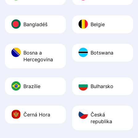
Bangladéš
Belgie
Bosna a
Botswana
Hercegovina
Brazílie
Bulharsko
Černá Hora
Česká
republika