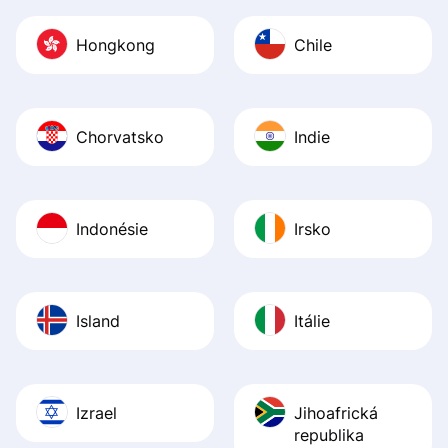
Hongkong
Chile
Chorvatsko
Indie
Indonésie
Irsko
Island
Itálie
Izrael
Jihoafrická
republika