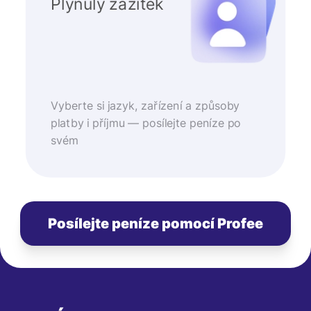
Plynulý zážitek
Vyberte si jazyk, zařízení a způsoby
platby i příjmu — posílejte peníze po
svém
Posílejte peníze pomocí Profee