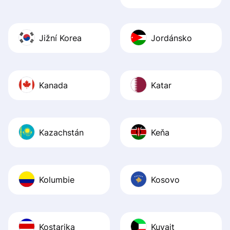
Jižní Korea
Jordánsko
Kanada
Katar
Kazachstán
Keňa
Kolumbie
Kosovo
Kostarika
Kuvajt