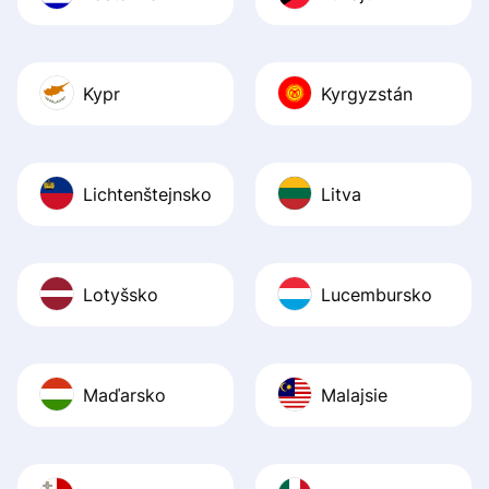
Kypr
Kyrgyzstán
Lichtenštejnsko
Litva
Lotyšsko
Lucembursko
Maďarsko
Malajsie