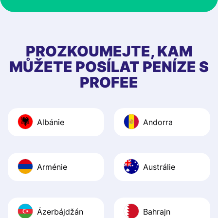
at Profee is very 
& responsive. I h
few questions wh
first started usin
PROZKOUMEJTE, KAM
app, and they we
MŮŽETE POSÍLAT PENÍZE S
quick to provide 
PROFEE
and helpful answ
Also, the level u
journey was smo
Albánie
Andorra
Recommend it!
Arménie
Austrálie
Ázerbájdžán
Bahrajn