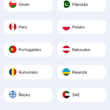
Omán
Pákistán
Peru
Polsko
Portugalsko
Rakousko
Rumunsko
Rwanda
Řecko
SAE