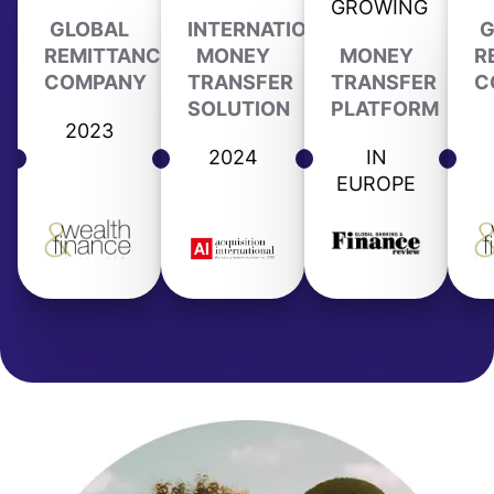
GROWING
GLOBAL
INTERNATIONAL
G
REMITTANCE
MONEY
MONEY
R
COMPANY
TRANSFER
TRANSFER
C
SOLUTION
PLATFORM
2023
2024
IN
EUROPE