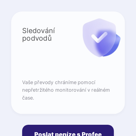
Sledování
podvodů
Vaše převody chráníme pomocí
nepřetržitého monitorování v reálném
čase.
Poslat peníze s Profee