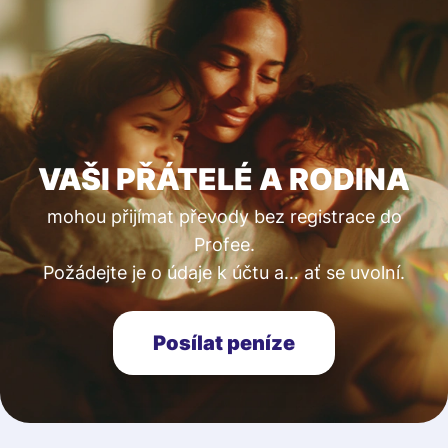
VAŠI PŘÁTELÉ A RODINA
mohou přijímat převody bez registrace do
Profee.
Požádejte je o údaje k účtu a… ať se uvolní.
Posílat peníze