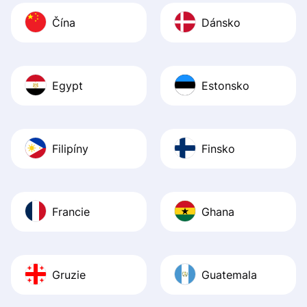
Čína
Dánsko
Egypt
Estonsko
Filipíny
Finsko
Francie
Ghana
Gruzie
Guatemala