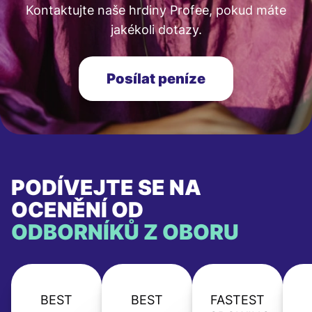
Kontaktujte naše hrdiny Profee, pokud máte
jakékoli dotazy.
Posílat peníze
PODÍVEJTE SE NA
OCENĚNÍ OD
ODBORNÍKŮ Z OBORU
BEST
BEST
FASTEST