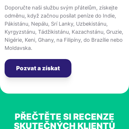
Doporučte naši službu svým přátelům, získejte
odměnu, když začnou posílat peníze do Indie,
Pákistánu, Nepálu, Srí Lanky, Uzbekistánu,
Kyrgyzstánu, Tádžikistánu, Kazachstánu, Gruzie,
Nigérie, Keni, Ghany, na Filipíny, do Brazílie nebo
Moldavska.
Pozvat a získat
PŘEČTĚTE SI RECENZE
SKUTEČNÝCH KLIENTŮ