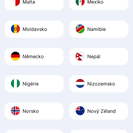
Malta
Mexiko
Moldavsko
Namibie
Německo
Nepál
Nigérie
Nizozemsko
Norsko
Nový Zéland