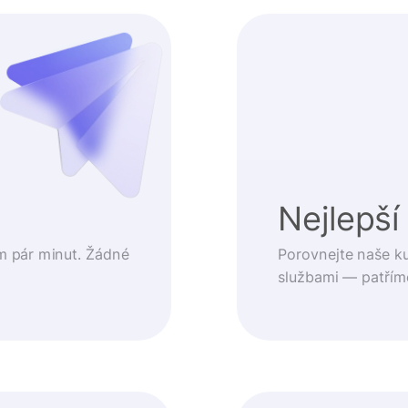
t
Nejlepší
m pár minut. Žádné
Porovnejte naše k
službami — patřím