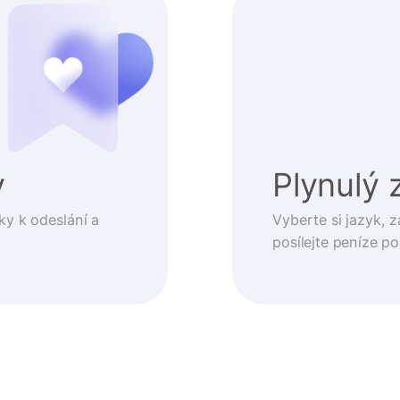
y
Plynulý 
ky k odeslání a
Vyberte si jazyk, z
posílejte peníze p