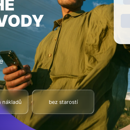
HÉ
EVODY
e
h nákladů
bez starostí