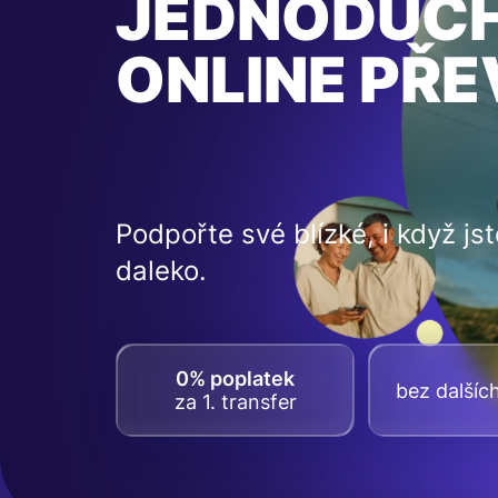
JEDNODUC
ONLINE PŘ
Podpořte své blízké, i když jst
daleko.
0% poplatek
bez dalšíc
za 1. transfer