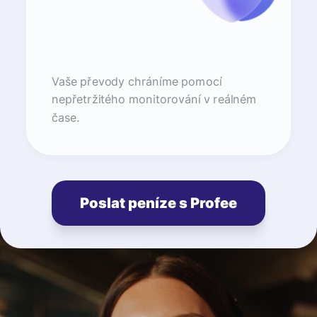
Vaše převody chráníme pomocí
nepřetržitého monitorování v reálném
čase.
Poslat peníze s Profee