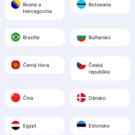
Bosna a
Botswana
Hercegovina
Brazílie
Bulharsko
Černá Hora
Česká
republika
Čína
Dánsko
Egypt
Estonsko