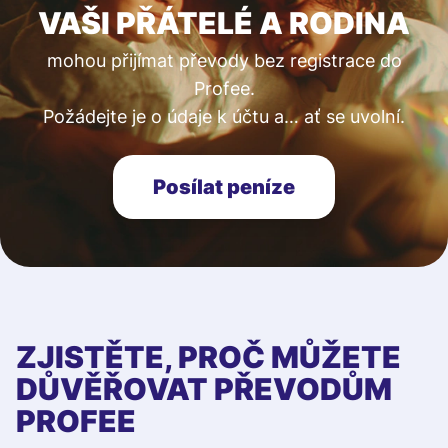
VAŠI PŘÁTELÉ A RODINA
mohou přijímat převody bez registrace do
Profee.
Požádejte je o údaje k účtu a… ať se uvolní.
Posílat peníze
ZJISTĚTE, PROČ MŮŽETE
DŮVĚŘOVAT PŘEVODŮM
PROFEE