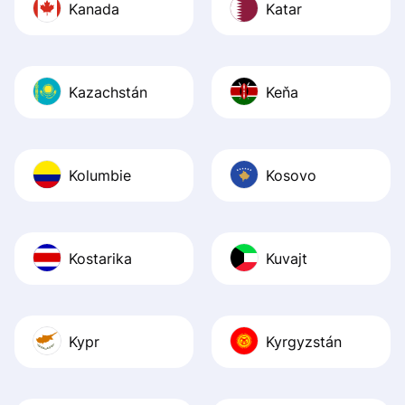
Kanada
Katar
Kazachstán
Keňa
Kolumbie
Kosovo
Kostarika
Kuvajt
Kypr
Kyrgyzstán