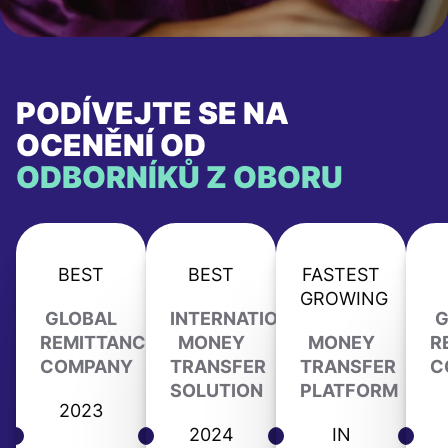
PODÍVEJTE SE NA
OCENĚNÍ OD
ODBORNÍKŮ Z OBORU
BEST
BEST
FASTEST
GROWING
GLOBAL
INTERNATIONAL
G
REMITTANCE
MONEY
MONEY
R
COMPANY
TRANSFER
TRANSFER
C
SOLUTION
PLATFORM
2023
2024
IN