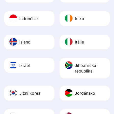
Indonésie
Irsko
Island
Itálie
Izrael
Jihoafrická
republika
Jižní Korea
Jordánsko