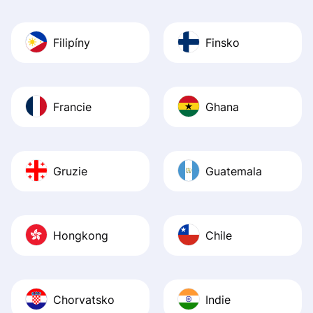
Filipíny
Finsko
Francie
Ghana
Gruzie
Guatemala
Hongkong
Chile
Chorvatsko
Indie