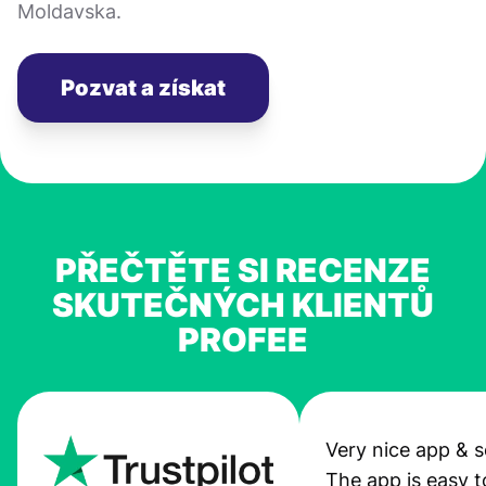
Moldavska.
Pozvat a získat
PŘEČTĚTE SI RECENZE
SKUTEČNÝCH KLIENTŮ
PROFEE
Very nice app & s
The app is easy t