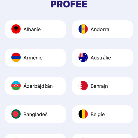
PROFEE
and helpful answ
Also, the level u
journey was smo
Albánie
Andorra
Recommend it!
Arménie
Austrálie
Ázerbájdžán
Bahrajn
Bangladéš
Belgie