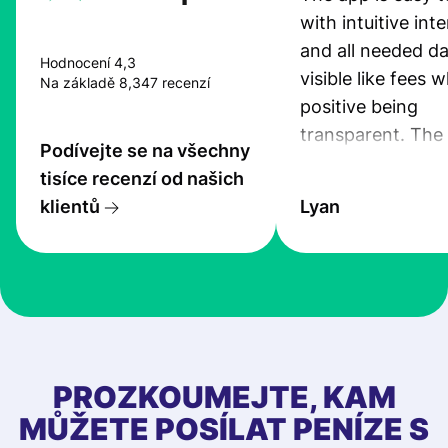
with intuitive int
and all needed da
Hodnocení 4,3
visible like fees w
Na základě 8,347 recenzí
positive being
transparent. The
Podívejte se na všechny
service is great, l
tisíce recenzí od našich
transfers are fas
klientů
Lyan
the exchange rate
very good! The
customer suppor
at Profee is very 
& responsive. I h
few questions wh
first started usin
PROZKOUMEJTE, KAM
app, and they we
MŮŽETE POSÍLAT PENÍZE S
quick to provide 