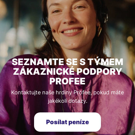
SEZNAMTE SE S TÝMEM
ZÁKAZNICKÉ PODPORY
PROFEE
Kontaktujte naše hrdiny Profee, pokud máte
jakékoli dotazy.
Posílat peníze