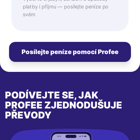
platby i příjmu — posílejte peníze po
svém
Posílejte peníze pomocí Profee
PODÍVEJTE SE, JAK
PROFEE ZJEDNODUŠUJE
PŘEVODY