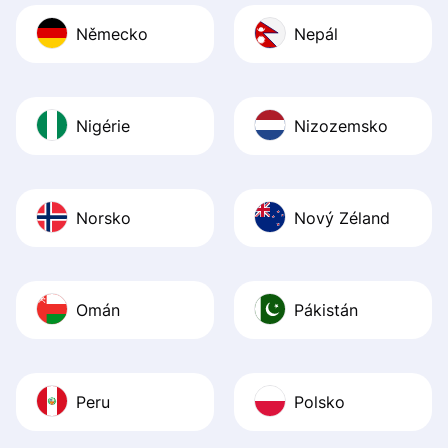
Německo
Nepál
Nigérie
Nizozemsko
Norsko
Nový Zéland
Omán
Pákistán
Peru
Polsko