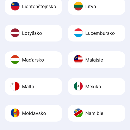
Lichtenštejnsko
Litva
Lotyšsko
Lucembursko
Maďarsko
Malajsie
Malta
Mexiko
Moldavsko
Namibie