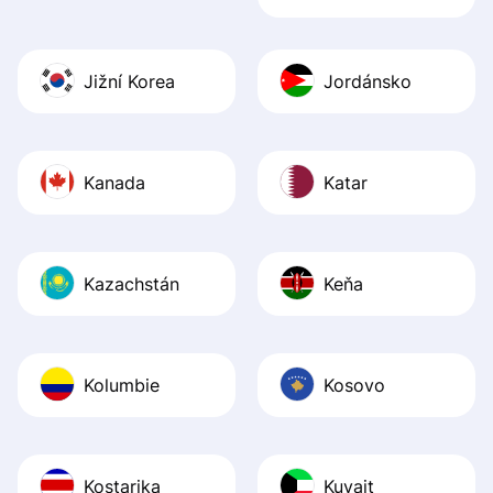
Jižní Korea
Jordánsko
Kanada
Katar
Kazachstán
Keňa
Kolumbie
Kosovo
Kostarika
Kuvajt