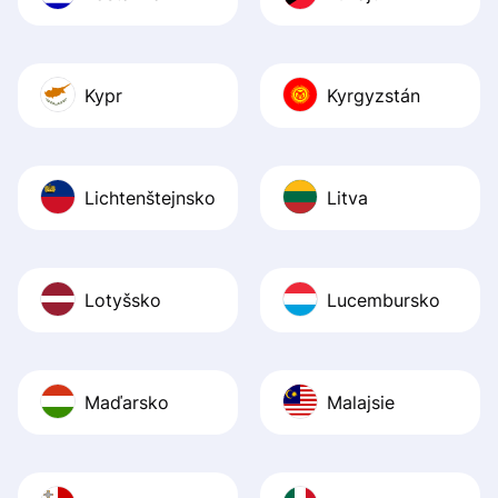
Kypr
Kyrgyzstán
Lichtenštejnsko
Litva
Lotyšsko
Lucembursko
Maďarsko
Malajsie