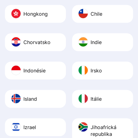
Hongkong
Chile
Chorvatsko
Indie
Indonésie
Irsko
Island
Itálie
Izrael
Jihoafrická
republika