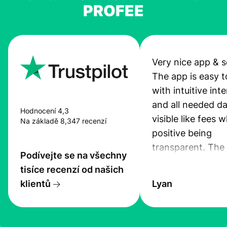
PROFEE
Very nice app & s
The app is easy t
with intuitive int
and all needed da
Hodnocení 4,3
visible like fees w
Na základě 8,347 recenzí
positive being
transparent. The
Podívejte se na všechny
service is great, l
tisíce recenzí od našich
transfers are fas
klientů
Lyan
the exchange rate
very good! The
customer suppor