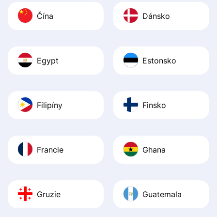
Čína
Dánsko
Egypt
Estonsko
Filipíny
Finsko
Francie
Ghana
Gruzie
Guatemala