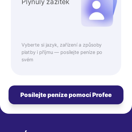
Plynulý zážitek
Vyberte si jazyk, zařízení a způsoby
platby i příjmu — posílejte peníze po
svém
Posílejte peníze pomocí Profee