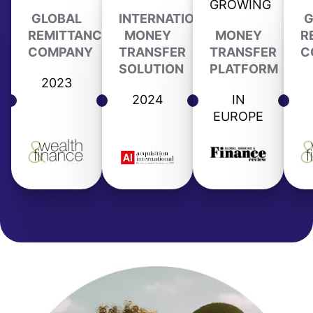
GROWING
GLOBAL
INTERNATIONAL
G
REMITTANCE
MONEY
MONEY
R
COMPANY
TRANSFER
TRANSFER
C
SOLUTION
PLATFORM
2023
2024
IN
EUROPE