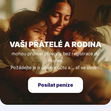
VAŠI PŘÁTELÉ A RODINA
mohou přijímat převody bez registrace do
Profee.
Požádejte je o údaje k účtu a… ať se uvolní.
Posílat peníze