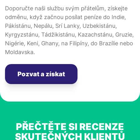
Doporučte naši službu svým přátelům, získejte
odměnu, když začnou posílat peníze do Indie,
Pákistánu, Nepálu, Srí Lanky, Uzbekistánu,
Kyrgyzstánu, Tádžikistánu, Kazachstánu, Gruzie,
Nigérie, Keni, Ghany, na Filipíny, do Brazílie nebo
Moldavska.
Pozvat a získat
PŘEČTĚTE SI RECENZE
SKUTEČNÝCH KLIENTŮ