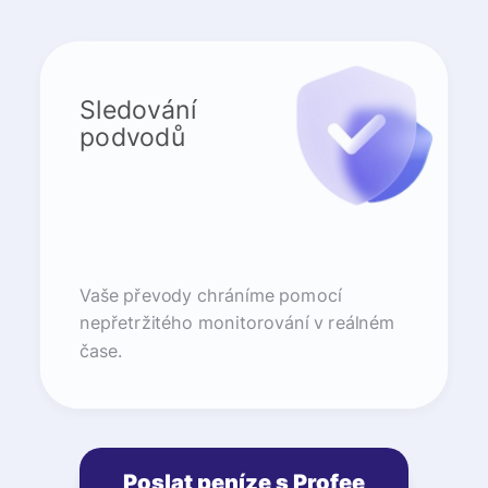
Sledování
podvodů
Vaše převody chráníme pomocí
nepřetržitého monitorování v reálném
čase.
Poslat peníze s Profee