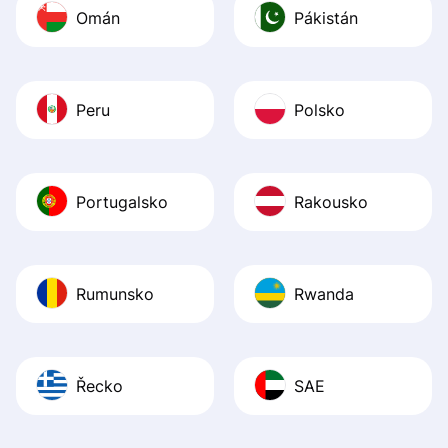
Omán
Pákistán
Peru
Polsko
Portugalsko
Rakousko
Rumunsko
Rwanda
Řecko
SAE