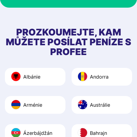
at Profee is very 
& responsive. I h
few questions wh
first started usin
PROZKOUMEJTE, KAM
app, and they we
MŮŽETE POSÍLAT PENÍZE S
quick to provide 
PROFEE
and helpful answ
Also, the level u
journey was smo
Albánie
Andorra
Recommend it!
Arménie
Austrálie
Ázerbájdžán
Bahrajn