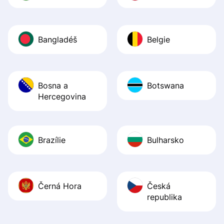
Bangladéš
Belgie
Bosna a
Botswana
Hercegovina
Brazílie
Bulharsko
Černá Hora
Česká
republika