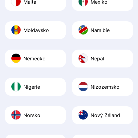
Malta
Mexiko
Moldavsko
Namibie
Německo
Nepál
Nigérie
Nizozemsko
Norsko
Nový Zéland