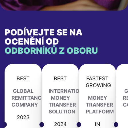
PODÍVEJTE SE NA
OCENĚNÍ OD
ODBORNÍKŮ Z OBORU
BEST
BEST
FASTEST
GROWING
GLOBAL
INTERNATIONAL
G
REMITTANCE
MONEY
MONEY
R
COMPANY
TRANSFER
TRANSFER
C
SOLUTION
PLATFORM
2023
2024
IN