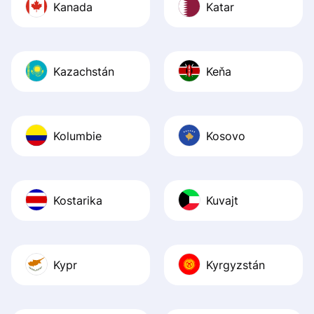
Kanada
Katar
Kazachstán
Keňa
Kolumbie
Kosovo
Kostarika
Kuvajt
Kypr
Kyrgyzstán