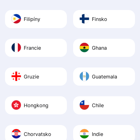
Filipíny
Finsko
Francie
Ghana
Gruzie
Guatemala
Hongkong
Chile
Chorvatsko
Indie