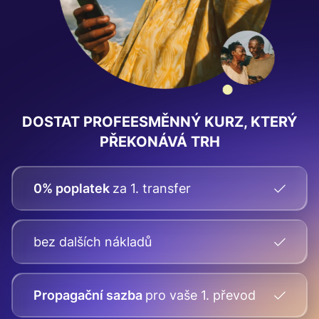
DOSTAT PROFEE
SMĚNNÝ KURZ
, KTERÝ
PŘEKONÁVÁ TRH
0% poplatek
za 1. transfer
bez dalších nákladů
Propagační sazba
pro vaše
1. převod