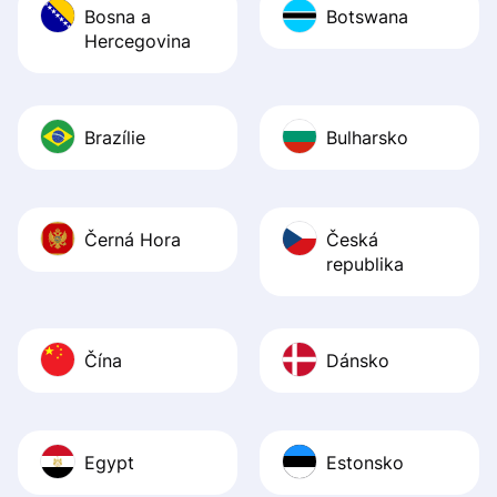
Bosna a
Botswana
Hercegovina
Brazílie
Bulharsko
Černá Hora
Česká
republika
Čína
Dánsko
Egypt
Estonsko