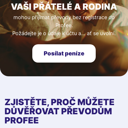
VAŠI PŘÁTELÉ A RODINA
mohou přijímat převody bez registrace do
Profee.
Požádejte je o údaje k účtu a… ať se uvolní.
Posílat peníze
ZJISTĚTE, PROČ MŮŽETE
DŮVĚŘOVAT PŘEVODŮM
PROFEE