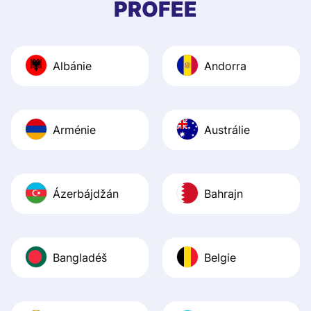
PROFEE
and helpful answ
Also, the level u
journey was smo
Albánie
Andorra
Recommend it!
Arménie
Austrálie
Ázerbájdžán
Bahrajn
Bangladéš
Belgie