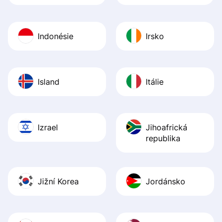
Indonésie
Irsko
Island
Itálie
Izrael
Jihoafrická
republika
Jižní Korea
Jordánsko