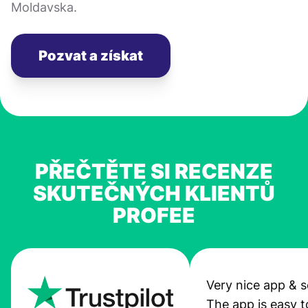
Moldavska.
Pozvat a získat
PŘEČTĚTE SI RECENZE
SKUTEČNÝCH KLIENTŮ
PROFEE
Very nice app & s
The app is easy t