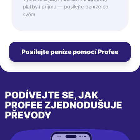
platby i příjmu — posílejte peníze po
svém
Posílejte peníze pomocí Profee
PODÍVEJTE SE, JAK
PROFEE ZJEDNODUŠUJE
PŘEVODY