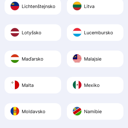
Lichtenštejnsko
Litva
Lotyšsko
Lucembursko
Maďarsko
Malajsie
Malta
Mexiko
Moldavsko
Namibie