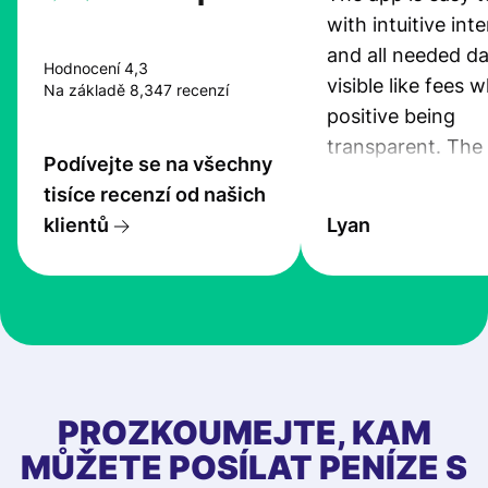
with intuitive int
and all needed da
Hodnocení 4,3
visible like fees w
Na základě 8,347 recenzí
positive being
transparent. The
Podívejte se na všechny
service is great, l
tisíce recenzí od našich
transfers are fas
klientů
Lyan
the exchange rate
very good! The
customer suppor
at Profee is very 
& responsive. I h
few questions wh
first started usin
PROZKOUMEJTE, KAM
app, and they we
MŮŽETE POSÍLAT PENÍZE S
quick to provide 