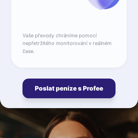
Vaše převody chráníme pomocí
nepřetržitého monitorování v reálném
čase.
Poslat peníze s Profee