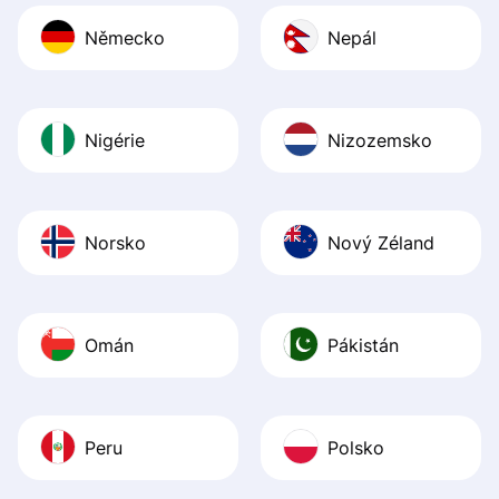
Německo
Nepál
Nigérie
Nizozemsko
Norsko
Nový Zéland
Omán
Pákistán
Peru
Polsko