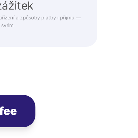
zážitek
ařízení a způsoby platby i příjmu —
o svém
fee