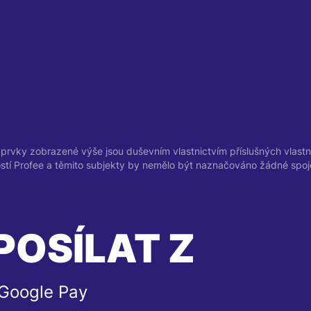
prvky zobrazené výše jsou duševním vlastnictvím příslušných vlastní
ostí Profee a těmito subjekty by nemělo být naznačováno žádné spoj
POSÍLAT Z
 Google Pay