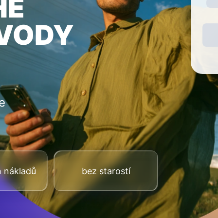
HÉ
EVODY
e
h nákladů
bez starostí