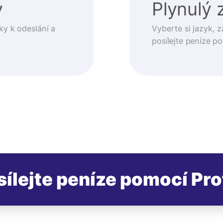
y
Plynulý 
ky k odeslání a
Vyberte si jazyk, z
posílejte peníze p
sílejte peníze pomocí Pro