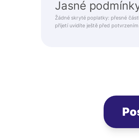
Jasné podmínk
Žádné skryté poplatky: přesné část
přijetí uvidíte ještě před potvrzením
Po