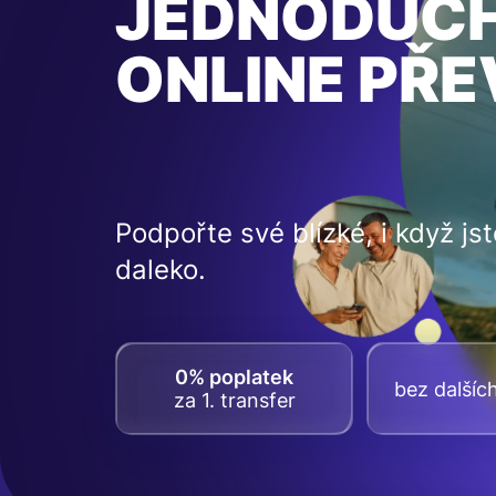
JEDNODUC
ONLINE PŘ
Podpořte své blízké, i když jst
daleko.
0% poplatek
bez dalšíc
za 1. transfer