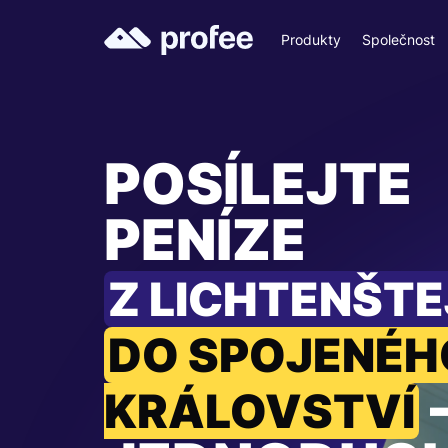
Produkty
Společnost
POSÍLEJTE
PENÍZE
Z LICHTENŠT
DO SPOJENÉH
KRÁLOVSTVÍ