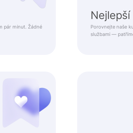
t
Nejlepší
m pár minut. Žádné
Porovnejte naše k
službami — patřím