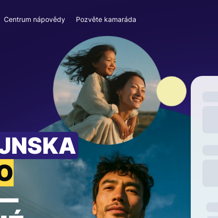
Centrum nápovědy
Pozvěte kamaráda
EJNSKA
O
—