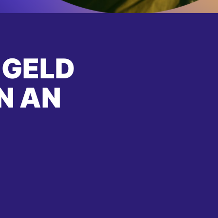
 GELD
N AN