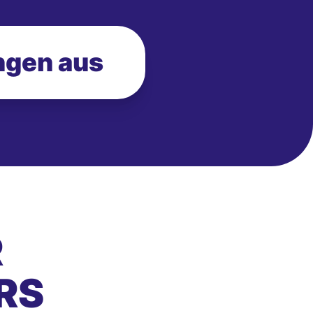
ngen aus
R
RS