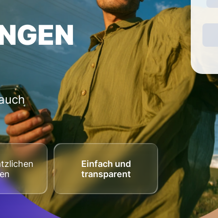
NGEN
 auch
tzlichen
Einfach und
ten
transparent