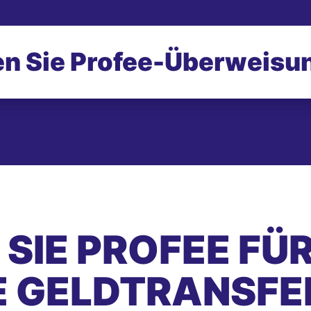
n Sie Profee-
Überweisu
SIE PROFEE FÜ
E GELDTRANSFE