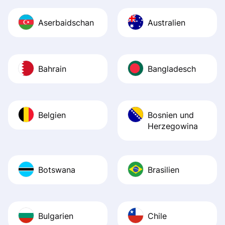
Aserbaidschan
Australien
Bahrain
Bangladesch
Belgien
Bosnien und
Herzegowina
Botswana
Brasilien
Bulgarien
Chile