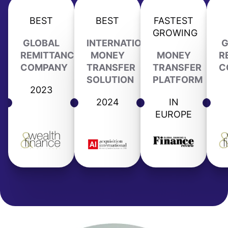
BEST
BEST
FASTEST
GROWING
GLOBAL
INTERNATIONAL
G
REMITTANCE
MONEY
MONEY
R
COMPANY
TRANSFER
TRANSFER
C
SOLUTION
PLATFORM
2023
2024
IN
EUROPE