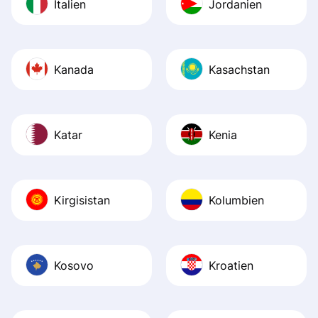
Italien
Jordanien
Kanada
Kasachstan
Katar
Kenia
Kirgisistan
Kolumbien
Kosovo
Kroatien