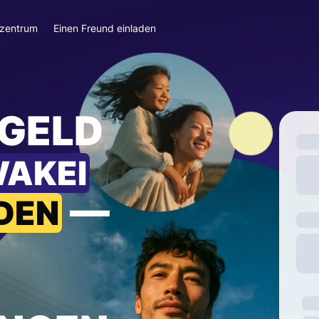
szentrum
Einen Freund einladen
 GELD
WAKEI
—
DEN