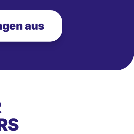
ngen aus
R
RS