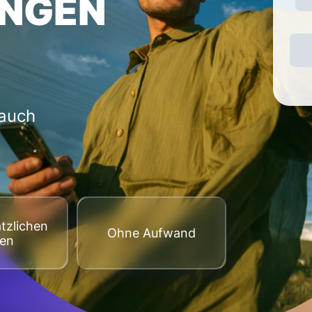
NGEN
 auch
tzlichen
Оhne Aufwand
ten