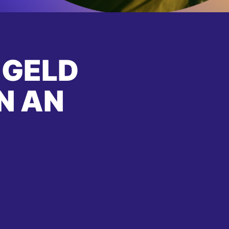
 GELD
N AN