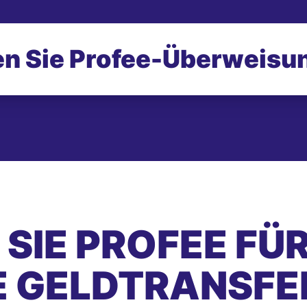
n Sie Profee-
Überweisu
SIE PROFEE FÜ
E GELDTRANSFE