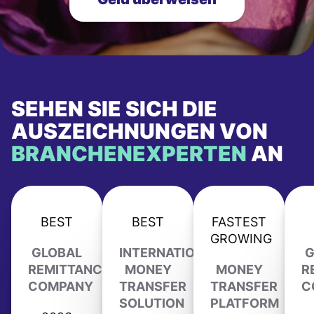
SEHEN SIE SICH DIE
AUSZEICHNUNGEN VON
BRANCHENEXPERTEN
AN
BEST
BEST
FASTEST
GROWING
GLOBAL
INTERNATIONAL
G
REMITTANCE
MONEY
MONEY
R
COMPANY
TRANSFER
TRANSFER
C
SOLUTION
PLATFORM