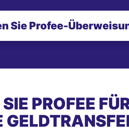
n Sie Profee-
Überweisu
SIE PROFEE FÜ
E GELDTRANSFE