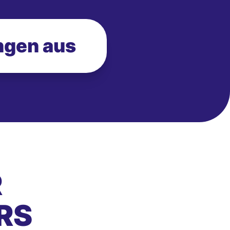
ngen aus
R
RS