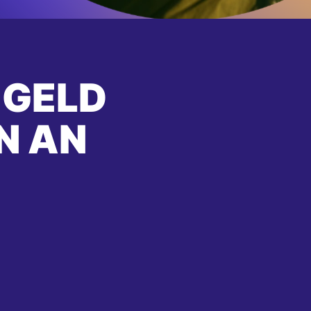
 GELD
N AN