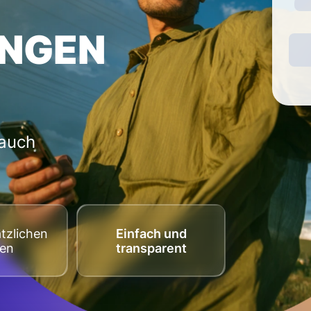
NGEN
 auch
tzlichen
Einfach und
ten
transparent