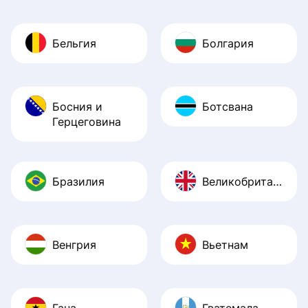
Бельгия
Болгария
Босния и
Ботсвана
Герцеговина
Бразилия
Великобритания
Венгрия
Вьетнам
Гана
Гватемала