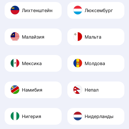
Лихтенштейн
Люксембург
Малайзия
Мальта
Мексика
Молдова
Намибия
Непал
Нигерия
Нидерланды