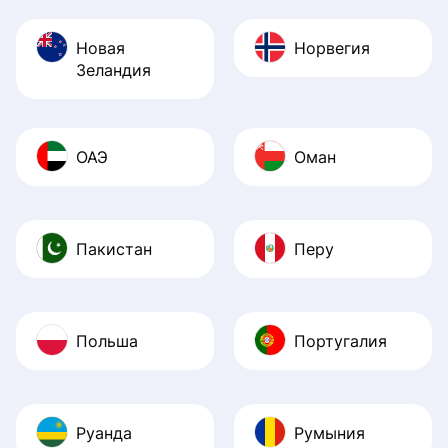
Новая
Норвегия
Зеландия
ОАЭ
Оман
Пакистан
Перу
Польша
Португалия
Руанда
Румыния