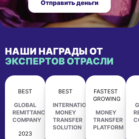
Отправить деньги
НАШИ НАГРАДЫ ОТ
ЭКСПЕРТОВ ОТРАСЛИ
BEST
BEST
FASTEST
GROWING
GLOBAL
INTERNATIONAL
G
REMITTANCE
MONEY
MONEY
R
COMPANY
TRANSFER
TRANSFER
C
SOLUTION
PLATFORM
2023