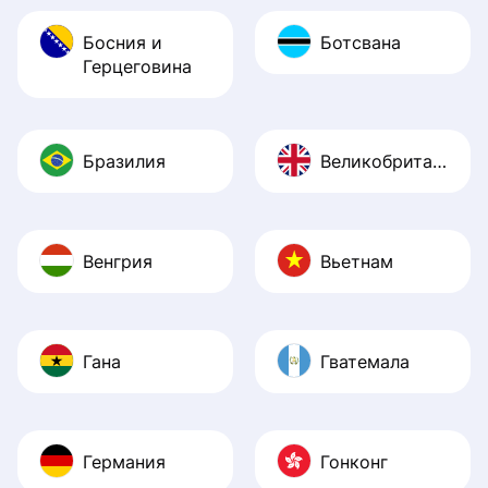
Босния и
Ботсвана
Герцеговина
Бразилия
Великобритания
Венгрия
Вьетнам
Гана
Гватемала
Германия
Гонконг