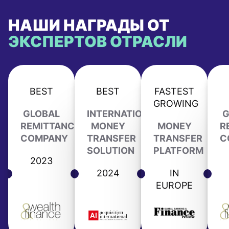
НАШИ НАГРАДЫ ОТ
ЭКСПЕРТОВ ОТРАСЛИ
BEST
BEST
FASTEST
GROWING
GLOBAL
INTERNATIONAL
G
REMITTANCE
MONEY
MONEY
R
COMPANY
TRANSFER
TRANSFER
C
SOLUTION
PLATFORM
2023
2024
IN
EUROPE