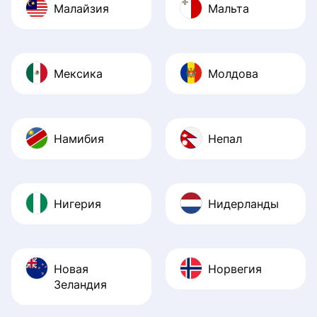
Малайзия
Мальта
Мексика
Молдова
Намибия
Непал
Нигерия
Нидерланды
Новая
Норвегия
Зеландия