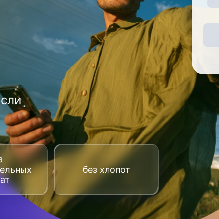
если
з
тельных
без хлопот
рат