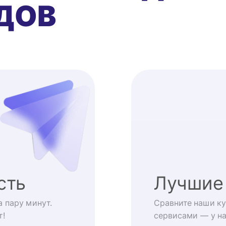
ДОВ
сть
Лучшие
 пару минут.
Сравните наши ку
т!
сервисами — у на