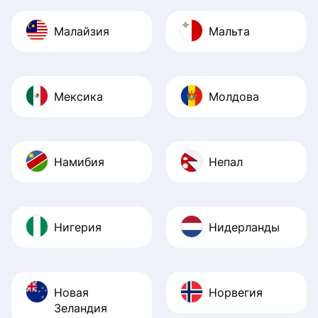
Малайзия
Мальта
Мексика
Молдова
Намибия
Непал
Нигерия
Нидерланды
Новая
Норвегия
Зеландия