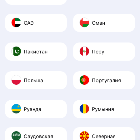
ОАЭ
Оман
Пакистан
Перу
Польша
Португалия
Руанда
Румыния
Саудовская
Северная