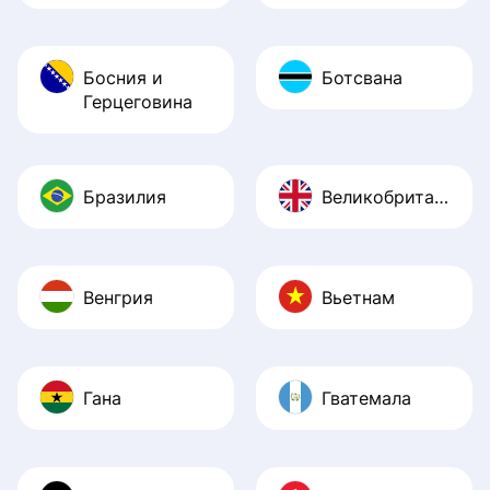
Босния и
Ботсвана
Герцеговина
Бразилия
Великобритания
Венгрия
Вьетнам
Гана
Гватемала