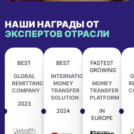
НАШИ НАГРАДЫ ОТ
ЭКСПЕРТОВ ОТРАСЛИ
BEST
BEST
FASTEST
GROWING
GLOBAL
INTERNATIONAL
G
REMITTANCE
MONEY
MONEY
R
COMPANY
TRANSFER
TRANSFER
C
SOLUTION
PLATFORM
2023
2024
IN
EUROPE