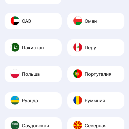
ОАЭ
Оман
Пакистан
Перу
Польша
Португалия
Руанда
Румыния
Саудовская
Северная