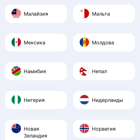
Малайзия
Мальта
Мексика
Молдова
Намибия
Непал
Нигерия
Нидерланды
Новая
Норвегия
Зеландия