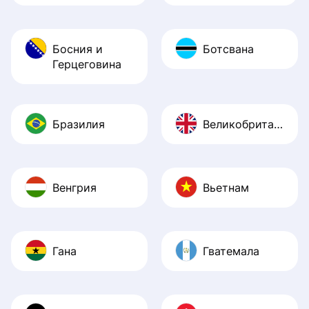
Босния и
Ботсвана
Герцеговина
Бразилия
Великобритания
Венгрия
Вьетнам
Гана
Гватемала