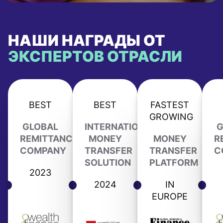
НАШИ НАГРАДЫ ОТ
ЭКСПЕРТОВ ОТРАСЛИ
BEST
BEST
FASTEST
GROWING
GLOBAL
INTERNATIONAL
G
REMITTANCE
MONEY
MONEY
R
COMPANY
TRANSFER
TRANSFER
C
SOLUTION
PLATFORM
2023
2024
IN
EUROPE