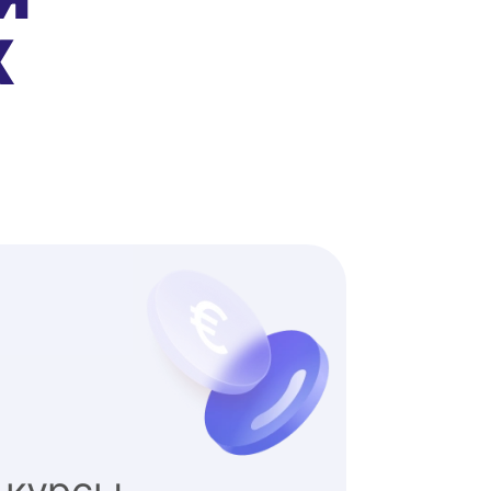
Х
 курсы