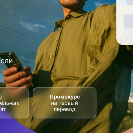
если
з
Промокурс
тельных
на первый
рат
перевод