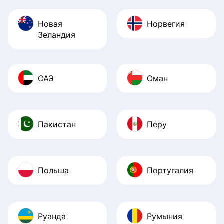
Новая
Норвегия
Зеландия
ОАЭ
Оман
Пакистан
Перу
Польша
Португалия
Руанда
Румыния