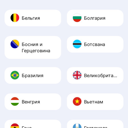
Бельгия
Болгария
Босния и
Ботсвана
Герцеговина
Бразилия
Великобритания
Венгрия
Вьетнам
Гана
Гватемала