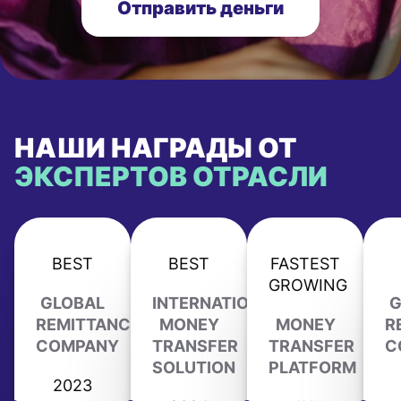
Отправить деньги
НАШИ НАГРАДЫ ОТ
ЭКСПЕРТОВ ОТРАСЛИ
BEST
BEST
FASTEST
GROWING
GLOBAL
INTERNATIONAL
G
REMITTANCE
MONEY
MONEY
R
COMPANY
TRANSFER
TRANSFER
C
SOLUTION
PLATFORM
2023