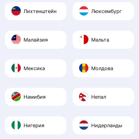
Лихтенштейн
Люксембург
Малайзия
Мальта
Мексика
Молдова
Намибия
Непал
Нигерия
Нидерланды